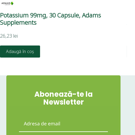
Potassium 99mg, 30 Capsule, Adams
Me
Supplements
Ad
26,23
lei
78,
Adaugă în coș
Abonează-te la
Newsletter