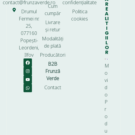
contact@frunzaverde.ro
confidențialitate
R
Cum
E
Drumul
Politica
cumpăr
A
LI
Fermei nr.
cookies
Livrare
T
25,
I
și retur
G
077160
II
Modalități
Popești-
L
de plată
O
Leordeni,
R
Ilfov
Producători
B2B
M
Frunză
o
Verde
vi
Contact
d
o
P
r
o
d
u