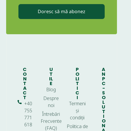
Doresc să mă abonez
C
U
P
A
O
T
O
N
N
IL
LI
P
T
E
T
C
A
I
-
Blog
C
C
S
T
I
O
Despre
L
+40
Termeni
noi
U
755
și
T
Întrebări
I
771
condiții
O
Frecvente
618
N
Politica de
(FAQ)
A