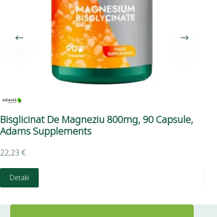
Bisglicinat De Magneziu 800mg, 90 Capsule,
Me
Adams Supplements
Ad
22,23
€
15,
Detalii