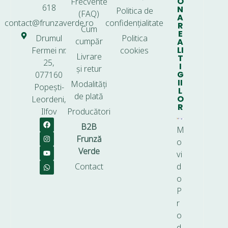
O
Frecvente
618
N
Politica de
(FAQ)
A
contact@frunzaverde.ro
confidențialitate
R
Cum
E
Drumul
Politica
cumpăr
A
LI
Fermei nr.
cookies
Livrare
T
25,
I
și retur
G
077160
II
Modalități
Popești-
L
de plată
O
Leordeni,
R
Ilfov
Producători
B2B
M
Frunză
o
Verde
vi
Contact
d
o
P
r
o
d