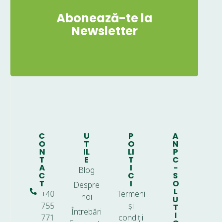
Abonează-te la
Newsletter
C
U
P
A
O
T
O
N
N
IL
LI
P
T
E
T
C
A
I
-
Blog
C
C
S
T
I
O
Despre
L
+40
Termeni
noi
U
755
și
T
Întrebări
I
771
condiții