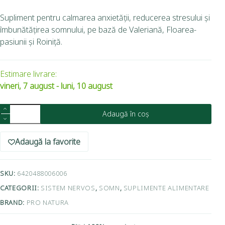
Supliment pentru calmarea anxietății, reducerea stresului și
îmbunătățirea somnului, pe bază de Valeriană, Floarea-
pasiunii și Roiniță.
Estimare livrare:
vineri, 7 august - luni, 10 august
Adaugă în coș
Adaugă la favorite
SKU:
6420488006006
CATEGORII:
SISTEM NERVOS
,
SOMN
,
SUPLIMENTE ALIMENTARE
BRAND:
PRO NATURA