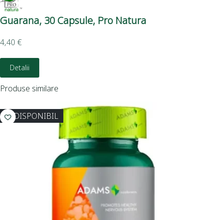
Guarana, 30 Capsule, Pro Natura
Su
4,40
€
3,4
Detalii
Produse similare
INDISPONIBIL