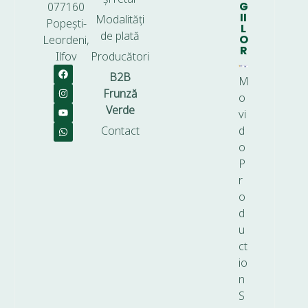
G
077160
II
Modalități
Popești-
L
de plată
O
Leordeni,
R
Ilfov
Producători
B2B
M
Frunză
o
Verde
vi
Contact
d
o
P
r
o
d
u
ct
io
n
S