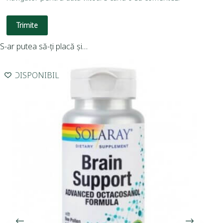
Trimite
S-ar putea să-ți placă și…
INDISPONIBIL
I