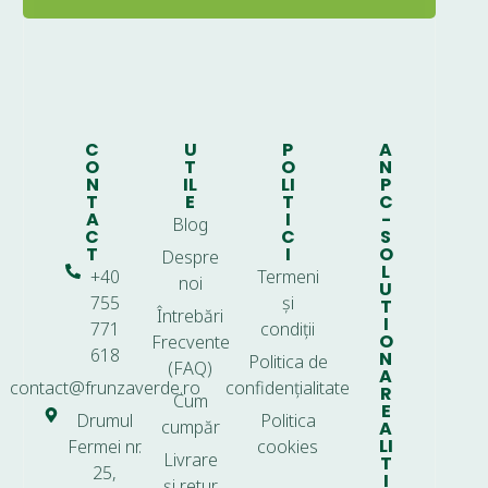
C
U
P
A
O
T
O
N
N
IL
LI
P
T
E
T
C
A
I
-
Blog
C
C
S
T
I
O
Despre
L
+40
Termeni
noi
U
755
și
T
Întrebări
I
771
condiții
O
Frecvente
618
N
Politica de
(FAQ)
A
contact@frunzaverde.ro
confidențialitate
R
Cum
E
Drumul
Politica
cumpăr
A
LI
Fermei nr.
cookies
Livrare
T
25,
I
și retur