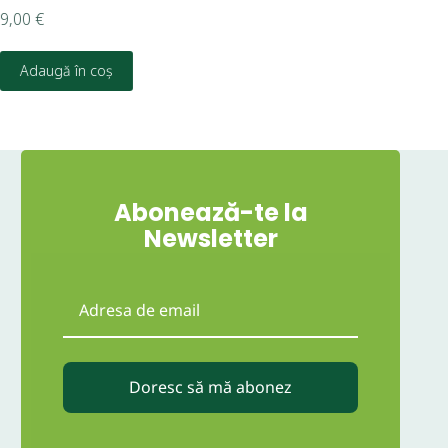
9,00
€
10,
Adaugă în coș
D
Abonează-te la
Newsletter
Doresc să mă abonez