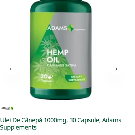
Ulei De Cânepă 1000mg, 30 Capsule, Adams
Hy
Supplements
Na