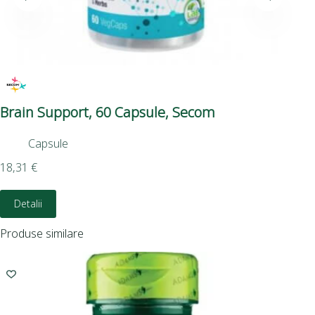
Brain Support, 60 Capsule, Secom
L-
Capsule
18,31
€
16,
Detalii
D
Produse similare
I