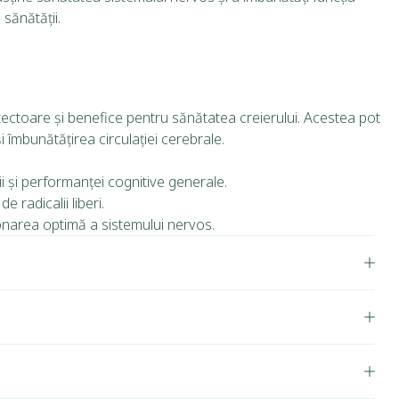
sănătății.
tectoare și benefice pentru sănătatea creierului. Acestea pot
i îmbunătățirea circulației cerebrale.
i și performanței cognitive generale.
 radicalii liberi.
ționarea optimă a sistemului nervos.