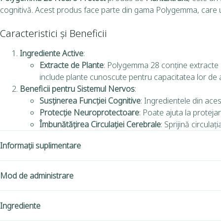
cognitivă. Acest produs face parte din gama Polygemma, care utili
Caracteristici și Beneficii
Ingrediente Active
:
Extracte de Plante
: Polygemma 28 conține extracte d
include plante cunoscute pentru capacitatea lor de a s
Beneficii pentru Sistemul Nervos
:
Susținerea Funcției Cognitive
: Ingredientele din ace
Protecție Neuroprotectoare
: Poate ajuta la proteja
Îmbunătățirea Circulației Cerebrale
: Sprijină circula
Informații suplimentare
Mod de administrare
Ingrediente