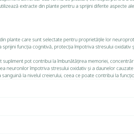
zează extracte din plante pentru a sprijini diferite aspecte ale 
in plante care sunt selectate pentru proprietățile lor neuropro
prijini funcția cognitivă, protecția împotriva stresului oxidativ ș
st supliment pot contribui la îmbunătățirea memoriei, concentrări
rea neuronilor împotriva stresului oxidativ și a daunelor cauzate de
ția sanguină la nivelul creierului, ceea ce poate contribui la func