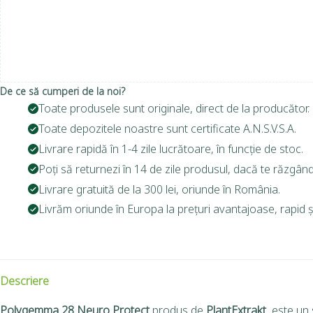
De ce să cumperi de la noi?
Toate produsele sunt originale, direct de la producător.
Toate depozitele noastre sunt certificate A.N.S.V.S.A.
Livrare rapidă în 1-4 zile lucrătoare, în funcție de stoc.
Poți să returnezi în 14 de zile produsul, dacă te răzgând
Livrare gratuită de la 300 lei, oriunde în România.
Livrăm oriunde în Europa la prețuri avantajoase, rapid și
Descriere
Polygemma 28 Neuro Protect
produs de
PlantExtrakt
, este un