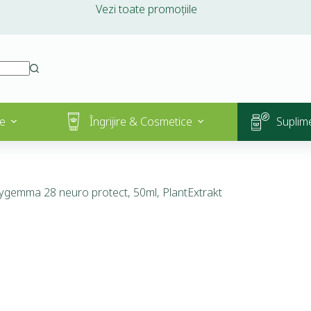
Vezi toate promoțiile
e
Îngrijire & Cosmetice
Suplim
ygemma 28 neuro protect, 50ml, PlantExtrakt