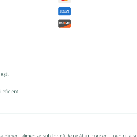
ești.
 eficient.
 supliment alimentar sub formă de picături, conceput pentru a su