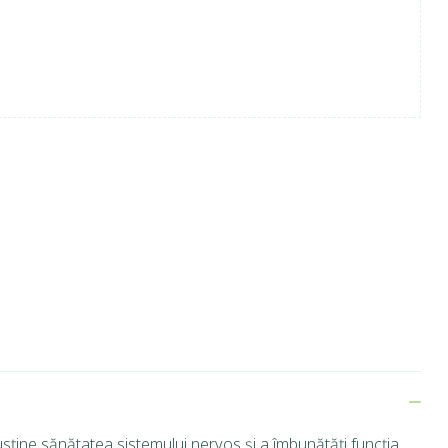
sține sănătatea sistemului nervos și a îmbunătăți funcția