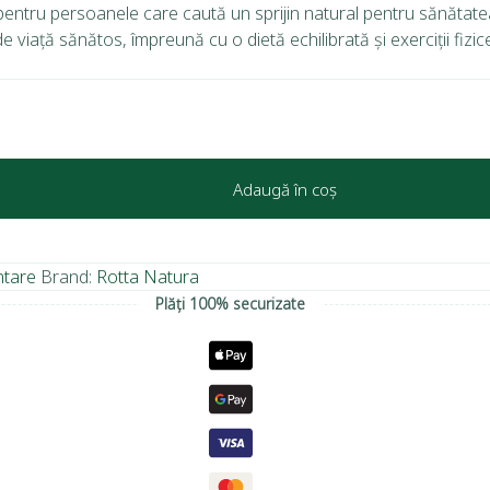
entru persoanele care caută un sprijin natural pentru sănătatea 
de viață sănătos, împreună cu o dietă echilibrată și exerciții fizic
Adaugă în coș
ntare
Brand:
Rotta Natura
Plăți 100% securizate