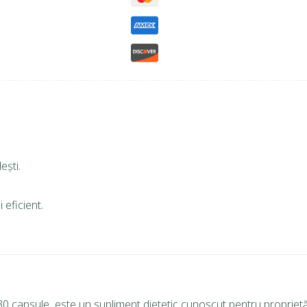
ești.
 eficient.
30 capsule, este un supliment dietetic cunoscut pentru proprietăț