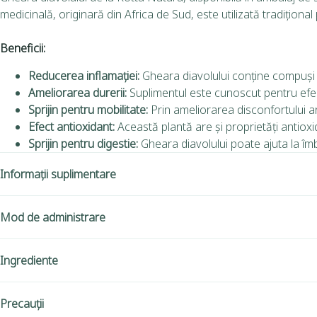
medicinală, originară din Africa de Sud, este utilizată tradițional 
Beneficii:
Reducerea inflamației:
Gheara diavolului conține compuși ac
Ameliorarea durerii:
Suplimentul este cunoscut pentru efect
Sprijin pentru mobilitate:
Prin ameliorarea disconfortului arti
Efect antioxidant:
Această plantă are și proprietăți antiox
Sprijin pentru digestie:
Gheara diavolului poate ajuta la îmb
Informații suplimentare
Mod de administrare
Ingrediente
Precauții