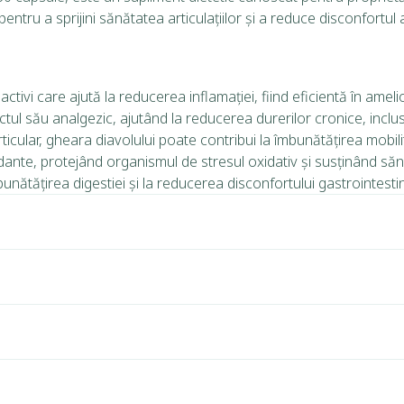
pentru a sprijini sănătatea articulațiilor și a reduce disconfortul 
tivi care ajută la reducerea inflamației, fiind eficientă în ameli
ul său analgezic, ajutând la reducerea durerilor cronice, inclus
cular, gheara diavolului poate contribui la îmbunătățirea mobilității 
idante, protejând organismul de stresul oxidativ și susținând să
unătățirea digestiei și la reducerea disconfortului gastrointestin