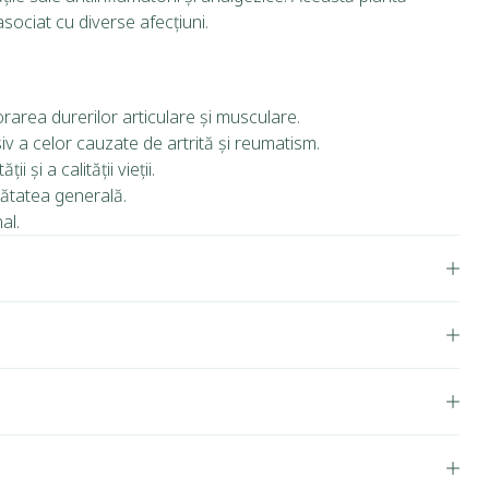
asociat cu diverse afecțiuni.
orarea durerilor articulare și musculare.
iv a celor cauzate de artrită și reumatism.
și a calității vieții.
nătatea generală.
al.