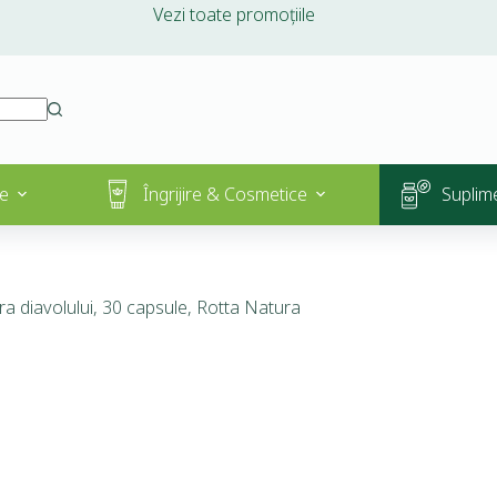
Vezi toate promoțiile
e
Îngrijire & Cosmetice
Suplim
a diavolului, 30 capsule, Rotta Natura