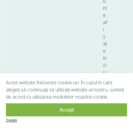
u
ril
e
af
i
ș
at
e
in
cl
u
d
Acest website foloseste cookie-uri. În cazul în care
T
alegeți să continuați să utilizați website-ul nostru, sunteți
V
de acord cu utilizarea modulelor noastre cookie.
A.
Accept
Copyright © 2026 Frunză Verde - Toate drepturile
Detalii
Clubul Frunză
rezervate.