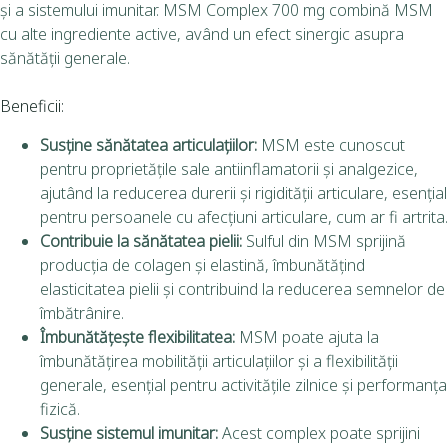
și a sistemului imunitar. MSM Complex 700 mg combină MSM
cu alte ingrediente active, având un efect sinergic asupra
sănătății generale.
Beneficii:
Susține sănătatea articulațiilor:
MSM este cunoscut
pentru proprietățile sale antiinflamatorii și analgezice,
ajutând la reducerea durerii și rigidității articulare, esențial
pentru persoanele cu afecțiuni articulare, cum ar fi artrita.
Contribuie la sănătatea pielii:
Sulful din MSM sprijină
producția de colagen și elastină, îmbunătățind
elasticitatea pielii și contribuind la reducerea semnelor de
îmbătrânire.
Îmbunătățește flexibilitatea:
MSM poate ajuta la
îmbunătățirea mobilității articulațiilor și a flexibilității
generale, esențial pentru activitățile zilnice și performanța
fizică.
Susține sistemul imunitar:
Acest complex poate sprijini