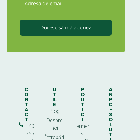
Doresc să mă abonez
C
U
P
A
O
T
O
N
N
IL
LI
P
T
E
T
C
A
I
-
Blog
C
C
S
T
I
O
Despre
L
+40
Termeni
noi
U
755
și
T
Întrebări
I