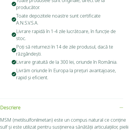
Toate produsele sunt originale, direct de la
producător.
Toate depozitele noastre sunt certificate
A.N.S.V.S.A.
Livrare rapidă în 1-4 zile lucrătoare, în funcție de
stoc.
Poți să returnezi în 14 de zile produsul, dacă te
răzgândești.
Livrare gratuită de la 300 lei, oriunde în România.
Livrăm oriunde în Europa la prețuri avantajoase,
rapid și eficient.
Descriere
MSM (metilsulfonilmetan) este un compus natural ce conține
sulf și este utilizat pentru susținerea sănătății articulațiilor, pielii