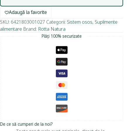
Adaugă la favorite
SKU:
6421803001027
Categorii:
Sistem osos
,
Suplimente
alimentare
Brand:
Rotta Natura
Plăți 100% securizate
De ce să cumperi de la noi?