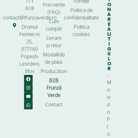
771
condiții
O
Frecvente
618
N
Politica de
(FAQ)
A
contact@frunzaverde.ro
confidențialitate
R
Cum
E
Drumul
Politica
cumpăr
A
LI
Fermei nr.
cookies
Livrare
T
25,
I
și retur
G
077160
II
Modalități
Popești-
L
de plată
O
Leordeni,
R
Ilfov
Producători
B2B
M
Frunză
o
Verde
vi
Contact
d
o
P
r
o