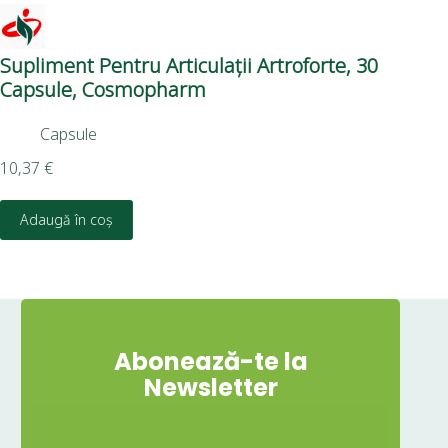
Supliment Pentru Articulații Artroforte, 30
Cal
Capsule, Cosmopharm
Co
Capsule
10,37
€
8,1
Adaugă în coș
Abonează-te la
Newsletter