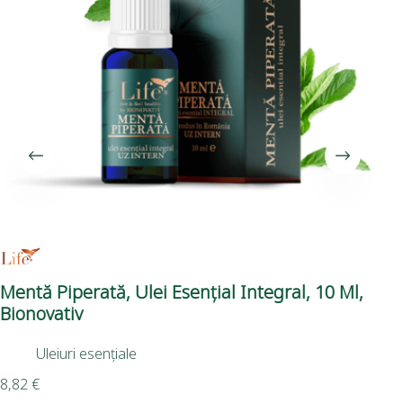
Mentă Piperată, Ulei Esențial Integral, 10 Ml,
Lil
Bionovativ
18
Uleiuri esențiale
8,82
€
11,