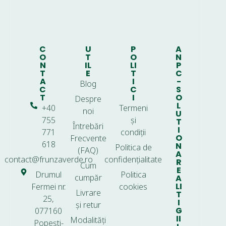
C
U
P
A
O
T
O
N
N
IL
LI
P
T
E
T
C
A
I
-
Blog
C
C
S
T
I
O
Despre
L
+40
Termeni
noi
U
755
și
T
Întrebări
I
771
condiții
O
Frecvente
618
N
Politica de
(FAQ)
A
contact@frunzaverde.ro
confidențialitate
R
Cum
E
Drumul
Politica
cumpăr
A
LI
Fermei nr.
cookies
Livrare
T
25,
I
și retur
G
077160
II
Modalități
Popești-