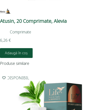
Atusin, 20 Comprimate, Alevia
Sir
Comprimate
6,26
€
6,2
Adaugă în coș
Produse similare
INDISPONIBIL