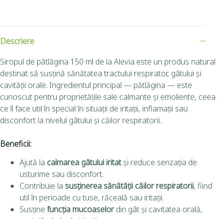
Descriere
Siropul de pătlăgina 150 ml de la Alevia este un produs natural
destinat să susțină sănătatea tractului respirator, gâtului și
cavității orale. Ingredientul principal — pătlăgina — este
cunoscut pentru proprietățile sale calmante și emoliente, ceea
ce îl face util în special în situații de iritații, inflamații sau
disconfort la nivelul gâtului și căilor respiratorii.
Beneficii:
Ajută la
calmarea gâtului iritat
și reduce senzația de
usturime sau disconfort.
Contribuie la
susținerea sănătății căilor respiratorii
, fiind
util în perioade cu tuse, răceală sau iritații.
Susține
funcția mucoaselor
din gât și cavitatea orală,