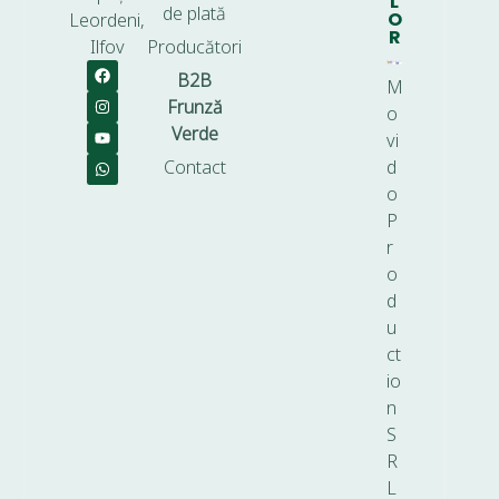
L
de plată
O
Leordeni,
R
Ilfov
Producători
B2B
M
Frunză
o
Verde
vi
Contact
d
o
P
r
o
d
u
ct
io
n
S
R
L