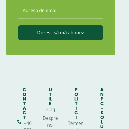
Doresc să mă abonez
C
U
P
A
O
T
O
N
N
IL
LI
P
T
E
T
C
A
I
-
Blog
C
C
S
T
I
O
Despre
L
+40
Termeni
noi
U