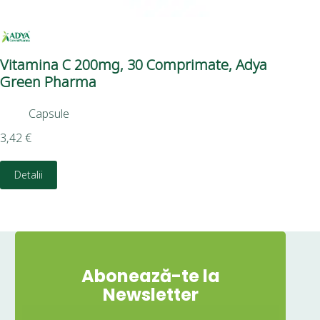
Vitamina C 200mg, 30 Comprimate, Adya
Na
Green Pharma
Co
Capsule
3,42
€
23,
Detalii
Abonează-te la
Newsletter