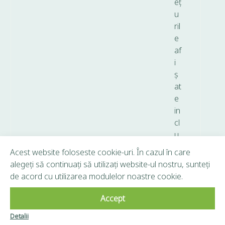
eț
u
ril
e
af
i
ș
at
e
in
cl
u
d
Acest website foloseste cookie-uri. În cazul în care
T
alegeți să continuați să utilizați website-ul nostru, sunteți
V
de acord cu utilizarea modulelor noastre cookie.
A.
Accept
Copyright © 2026 Frunză Verde - Toate drepturile
Detalii
Clubul Frunză