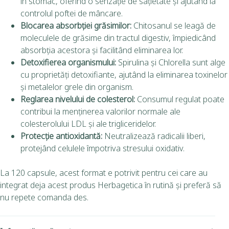
în stomac, oferind o senzație de sațietate și ajutând la
controlul poftei de mâncare.
Blocarea absorbției grăsimilor:
Chitosanul se leagă de
moleculele de grăsime din tractul digestiv, împiedicând
absorbția acestora și facilitând eliminarea lor.
Detoxifierea organismului:
Spirulina și Chlorella sunt alge
cu proprietăți detoxifiante, ajutând la eliminarea toxinelor
și metalelor grele din organism.
Reglarea nivelului de colesterol:
Consumul regulat poate
contribui la menținerea valorilor normale ale
colesterolului LDL și ale trigliceridelor.
Protecție antioxidantă:
Neutralizează radicalii liberi,
protejând celulele împotriva stresului oxidativ.
La 120 capsule, acest format e potrivit pentru cei care au
integrat deja acest produs Herbagetica în rutină și preferă să
nu repete comanda des.