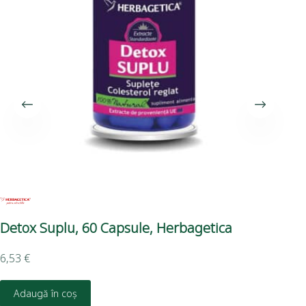
Detox Suplu, 60 Capsule, Herbagetica
De
6,53
€
3,7
Adaugă în coș