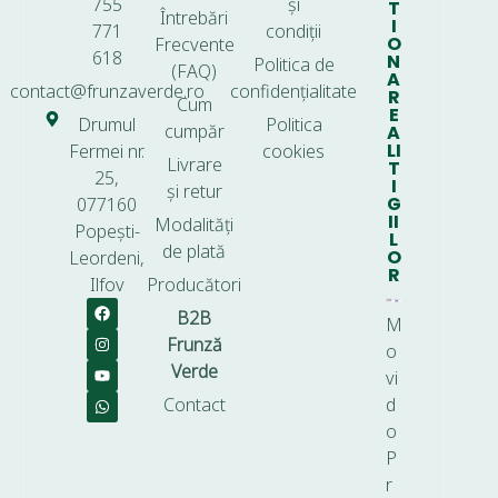
755
și
T
Întrebări
I
771
condiții
O
Frecvente
618
N
Politica de
(FAQ)
A
contact@frunzaverde.ro
confidențialitate
R
Cum
E
Drumul
Politica
cumpăr
A
LI
Fermei nr.
cookies
Livrare
T
25,
I
și retur
G
077160
II
Modalități
Popești-
L
de plată
O
Leordeni,
R
Ilfov
Producători
B2B
M
Frunză
o
Verde
vi
Contact
d
o
P
r