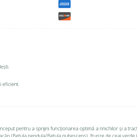
ești.
 eficient.
put pentru a sprijini funcționarea optimă a rinichilor și a trac
căn (Betula pendula/Betula pubescens), frunze de ceai verde (Ca