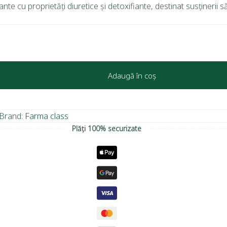
 cu proprietăți diuretice și detoxifiante, destinat susținerii sănăt
Adaugă în coș
Brand:
Farma class
Plăți 100% securizate