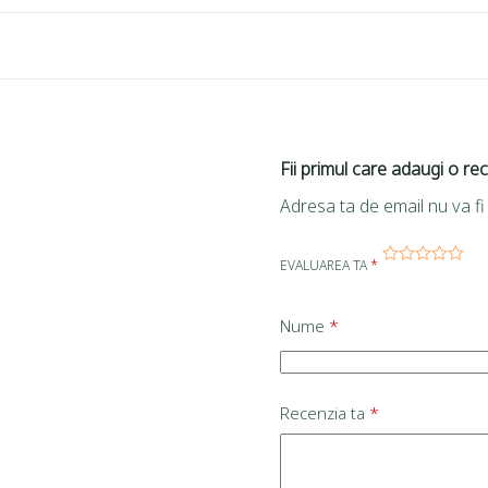
Fii primul care adaugi o re
Adresa ta de email nu va fi 
EVALUAREA TA
*
Nume
*
Recenzia ta
*