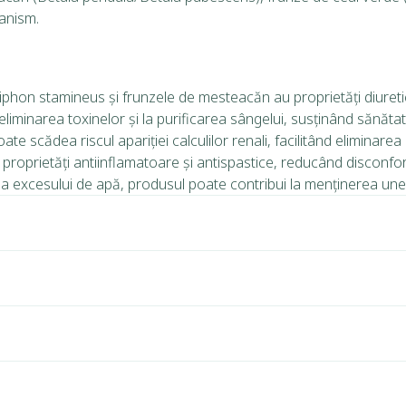
ganism.
hon stamineus și frunzele de mesteacăn au proprietăți diuretice
iminarea toxinelor și la purificarea sângelui, susținând sănătat
te scădea riscul apariției calculilor renali, facilitând eliminarea 
proprietăți antiinflamatoare și antispastice, reducând disconfortu
ea excesului de apă, produsul poate contribui la menținerea une