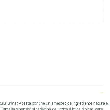
tului urinar. Acesta conține un amestec de ingrediente naturale,
mellia sinensis) și rădăcină de urzică (Urtica dioica), care