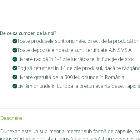
De ce să cumperi de la noi?
Toate produsele sunt originale, direct de la producător.
Toate depozitele noastre sunt certificate A.N.S.V.S.A.
Livrare rapidă în 1-4 zile lucrătoare, în funcție de stoc.
Poți să returnezi în 14 de zile produsul, dacă te răzgând
Livrare gratuită de la 300 lei, oriunde în România.
Livrăm oriunde în Europa la prețuri avantajoase, rapid și
Descriere
Diurexan este un supliment alimentar sub formă de capsule, conce
inclusiv Orthosiphon stamineus (ceai de Java), frunze de mestea