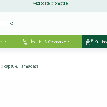
Vezi toate promoțiile
e
Îngrijire & Cosmetice
Suplim
40 capsule, Farmaclass