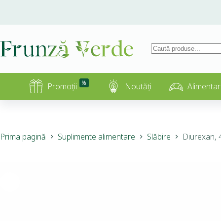
%
Promoții
Noutăți
Alimentar
Prima pagină
Suplimente alimentare
Slăbire
Diurexan, 