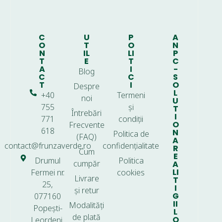
C
U
P
A
O
T
O
N
N
IL
LI
P
T
E
T
C
A
I
-
Blog
C
C
S
T
I
O
Despre
L
+40
Termeni
noi
U
755
și
T
Întrebări
I
771
condiții
O
Frecvente
618
N
Politica de
(FAQ)
A
contact@frunzaverde.ro
confidențialitate
R
Cum
E
Drumul
Politica
cumpăr
A
LI
Fermei nr.
cookies
Livrare
T
25,
I
și retur
G
077160
II
Modalități
Popești-
L
de plată
O
Leordeni,