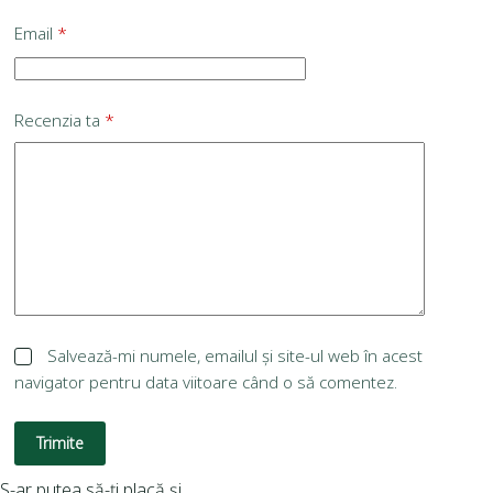
Email
*
Recenzia ta
*
Salvează-mi numele, emailul și site-ul web în acest
navigator pentru data viitoare când o să comentez.
Trimite
S-ar putea să-ți placă și…