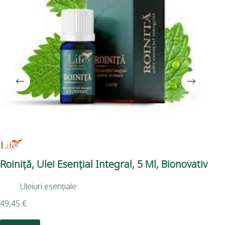
Roiniță, Ulei Esențial Integral, 5 Ml, Bionovativ
Me
Uleiuri esențiale
49,45
€
6,5