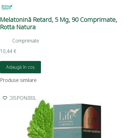
Melatonină Retard, 5 Mg, 90 Comprimate,
Pas
Rotta Natura
Comprimate
3,5
10,44
€
Adaugă în coș
Produse similare
INDISPONIBIL
I