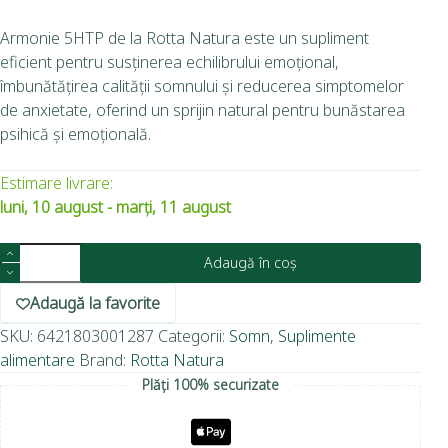
Armonie 5HTP de la Rotta Natura este un supliment
eficient pentru susținerea echilibrului emoțional,
îmbunătățirea calității somnului și reducerea simptomelor
de anxietate, oferind un sprijin natural pentru bunăstarea
psihică și emoțională.
Estimare livrare:
luni, 10 august - marți, 11 august
Adaugă în coș
Adaugă la favorite
SKU:
6421803001287
Categorii:
Somn
,
Suplimente
alimentare
Brand:
Rotta Natura
Plăți 100% securizate