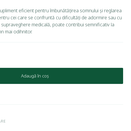
upliment eficient pentru îmbunătățirea somnului și reglarea
 pentru cei care se confruntă cu dificultăți de adormire sau cu
 sub supraveghere medicală, poate contribui semnificativ la
mn mai odihnitor.
Adaugă în coș
ARE