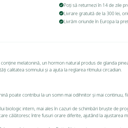
Poți să returnezi în 14 de zile p
Livrare gratuită de la 300 lei, o
Livrăm oriunde în Europa la prețu
 conține melatonină, un hormon natural produs de glanda pineală
 calitatea somnului și a ajuta la reglarea ritmului circadian.
ină poate contribui la un somn mai odihnitor și mai continuu, fi
ului biologic intern, mai ales în cazuri de schimbări bruște de 
are călătoresc între fusuri orare diferite, ajutând la ajustarea m