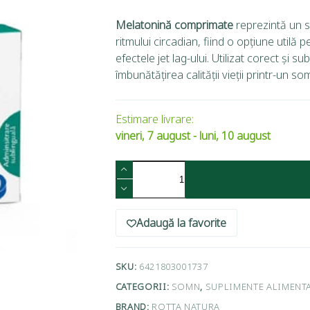
Melatonină comprimate
reprezintă un s
ritmului circadian, fiind o opțiune utilă
efectele jet lag-ului. Utilizat corect și
îmbunătățirea calității vieții printr-un so
Estimare livrare:
vineri, 7 august - luni, 10 august
Adaugă la favorite
SKU:
6421803001737
CATEGORII:
SOMN
,
SUPLIMENTE ALIMENT
BRAND:
ROTTA NATURA