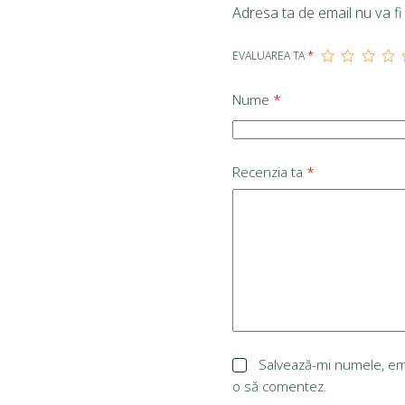
Adresa ta de email nu va fi 
EVALUAREA TA
*
Nume
*
Recenzia ta
*
Salvează-mi numele, emai
o să comentez.