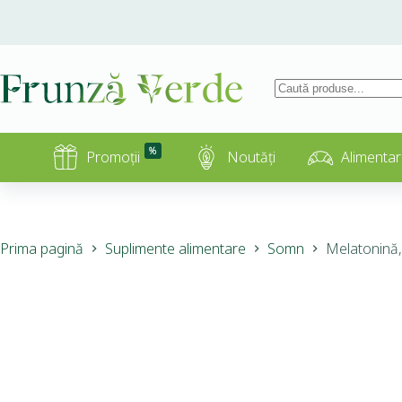
%
Promoții
Noutăți
Alimentar
Prima pagină
Suplimente alimentare
Somn
Melatonină,