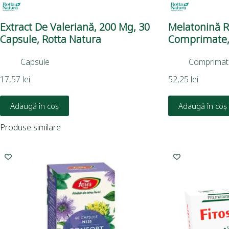
Extract De Valeriană, 200 Mg, 30
Melatonină R
Capsule, Rotta Natura
Comprimate,
Capsule
Comprimat
17,57
lei
52,25
lei
Adaugă în coș
Adaugă în coș
Produse similare