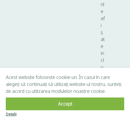
ril
e
af
i
ș
at
e
in
cl
u
d
Acest website foloseste cookie-uri. În cazul în care
T
alegeți să continuați să utilizați website-ul nostru, sunteți
V
de acord cu utilizarea modulelor noastre cookie.
A.
Accept
Copyright © 2026 Frunză Verde - Toate drepturile
Detalii
Clubul Frunză
rezervate.