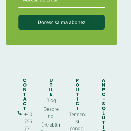
Doresc să mă abonez
C
U
P
A
O
T
O
N
N
IL
LI
P
T
E
T
C
A
I
-
Blog
C
C
S
T
I
O
Despre
L
+40
Termeni
noi
U
755
și
T
Întrebări
I
771
condiții