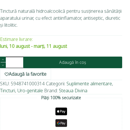
Tinctură naturală hidroalcoolică pentru susținerea sănătății
aparatului urinar, cu efect antiinflamator, antiseptic, diuretic
și litolitic.
Estimare livrare:
luni, 10 august - marți, 11 august
Adaugă în coș
Adaugă la favorite
SKU:
5948741000314
Categorii:
Suplimente alimentare
,
Tincturi
,
Uro-genitale
Brand:
Steaua Divina
Plăți 100% securizate