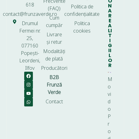
O
Frecvente
618
N
Politica de
(FAQ)
A
contact@frunzaverde.ro
confidențialitate
R
Cum
E
Drumul
Politica
cumpăr
A
LI
Fermei nr.
cookies
Livrare
T
25,
I
și retur
G
077160
II
Modalități
Popești-
L
de plată
O
Leordeni,
R
Ilfov
Producători
B2B
M
Frunză
o
Verde
vi
Contact
d
o
P
r
o
d