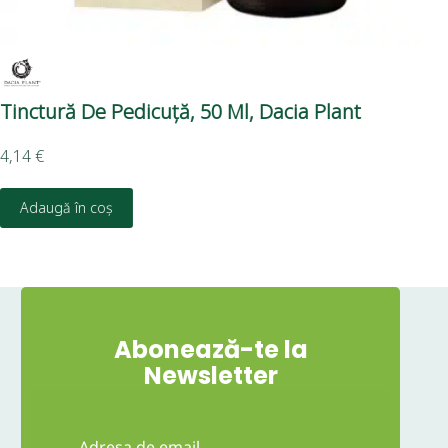
Tinctură De Pedicuță, 50 Ml, Dacia Plant
Ti
4,14
€
4,1
Adaugă în coș
Abonează-te la
Newsletter