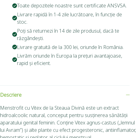
Toate depozitele noastre sunt certificate ANSVSA.
Livrare rapidă în 1-4 zile lucrătoare, în funcție de
stoc.
Poți să returnezi în 14 de zile produsul, dacă te
răzgândești.
Livrare gratuită de la 300 lei, oriunde în România.
Livrăm oriunde în Europa la prețuri avantajoase,
rapid și eficient.
Descriere
Menstrofit cu Vitex de la Steaua Divină este un extract
hidroalcoolic natural, conceput pentru susținerea sănătății
aparatului genital feminin. Conține Vitex agnus-castus („lemnul
lui Avram”) și alte plante cu efect progesteronic, antiinflamator,
hemostatic și reglator al ciclului menstrual.