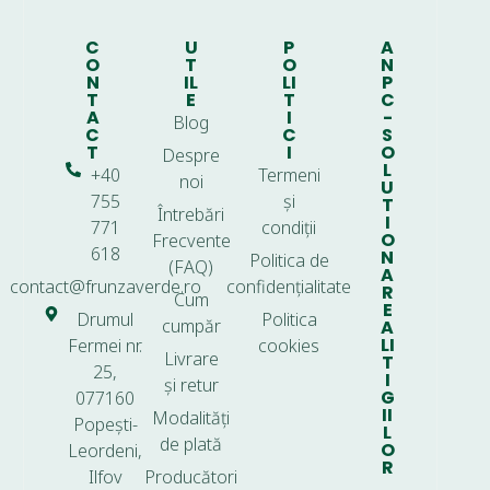
C
U
P
A
O
T
O
N
N
IL
LI
P
T
E
T
C
A
I
-
Blog
C
C
S
T
I
O
Despre
L
+40
Termeni
noi
U
755
și
T
Întrebări
I
771
condiții
O
Frecvente
618
N
Politica de
(FAQ)
A
contact@frunzaverde.ro
confidențialitate
R
Cum
E
Drumul
Politica
cumpăr
A
LI
Fermei nr.
cookies
Livrare
T
25,
I
și retur
G
077160
II
Modalități
Popești-
L
de plată
O
Leordeni,
R
Ilfov
Producători