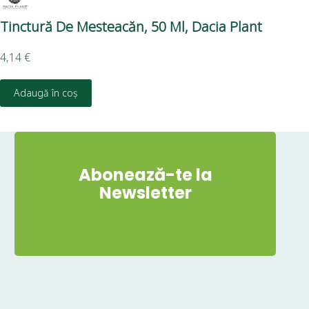
Tinctură De Mesteacăn, 50 Ml, Dacia Plant
Ti
4,14
€
3,1
Adaugă în coș
D
Abonează-te la
Newsletter