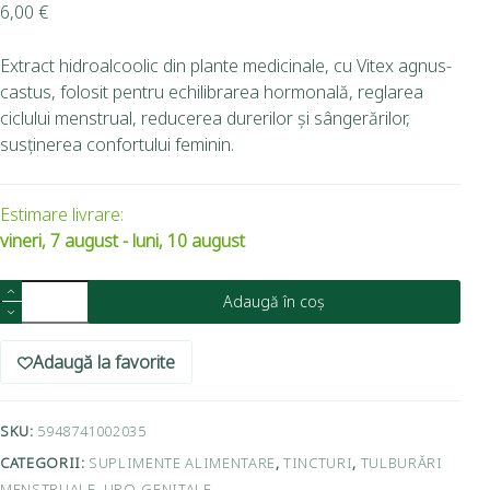
6,00
€
Extract hidroalcoolic din plante medicinale, cu Vitex agnus-
castus, folosit pentru echilibrarea hormonală, reglarea
ciclului menstrual, reducerea durerilor și sângerărilor,
susținerea confortului feminin.
Estimare livrare:
vineri, 7 august - luni, 10 august
Adaugă în coș
Adaugă la favorite
SKU:
5948741002035
CATEGORII:
SUPLIMENTE ALIMENTARE
,
TINCTURI
,
TULBURĂRI
MENSTRUALE
,
URO-GENITALE