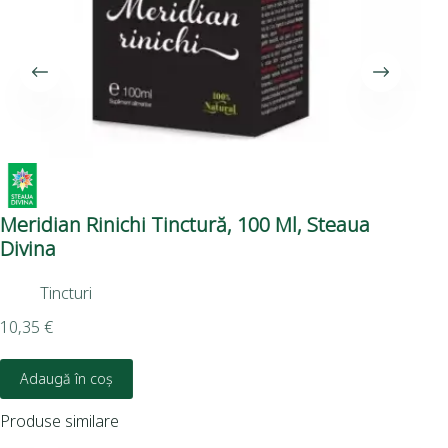
Meridian Rinichi Tinctură, 100 Ml, Steaua
Si
Divina
Tincturi
9,7
10,35
€
Adaugă în coș
Produse similare