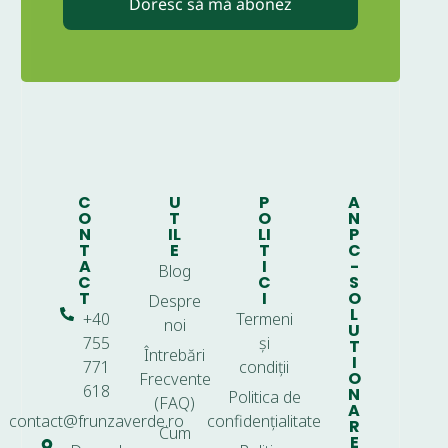
Doresc să mă abonez
C
U
P
A
O
T
O
N
N
IL
LI
P
T
E
T
C
A
I
-
Blog
C
C
S
T
I
O
Despre
L
+40
Termeni
noi
U
755
și
T
Întrebări
I
771
condiții
O
Frecvente
618
N
Politica de
(FAQ)
A
contact@frunzaverde.ro
confidențialitate
R
Cum
E