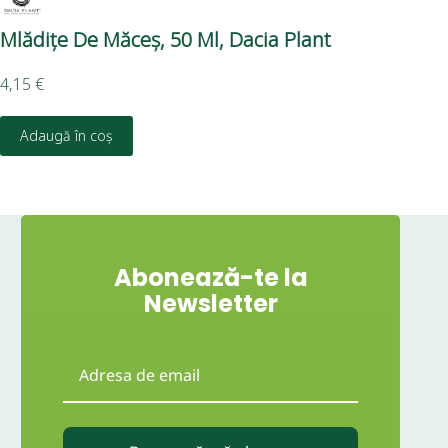
Mlădițe De Măceș, 50 Ml, Dacia Plant
Ext
4,15
€
4,1
Adaugă în coș
Abonează-te la
Newsletter