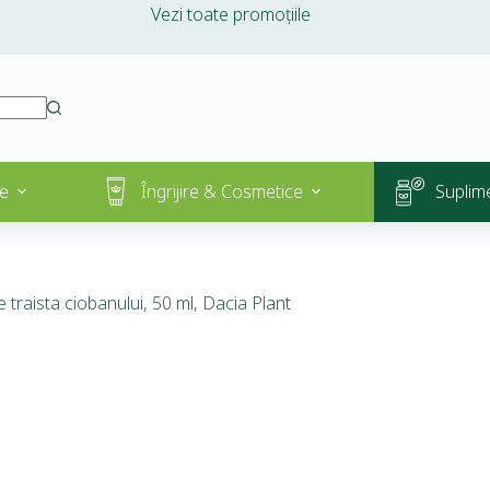
Vezi toate promoțiile
e
Îngrijire & Cosmetice
Suplim
e traista ciobanului, 50 ml, Dacia Plant