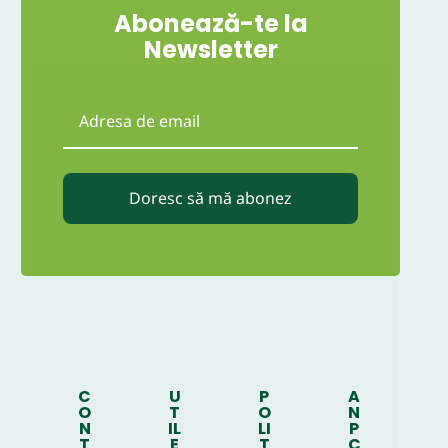
Abonează-te la
Newsletter
Doresc să mă abonez
C
U
P
A
O
T
O
N
N
IL
LI
P
T
E
T
C