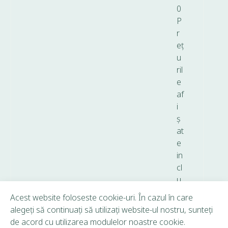
0
P
r
eț
u
ril
e
af
i
ș
at
e
in
cl
u
d
Acest website foloseste cookie-uri. În cazul în care
T
alegeți să continuați să utilizați website-ul nostru, sunteți
V
de acord cu utilizarea modulelor noastre cookie.