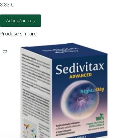
8,88
€
19,
Adaugă în coș
Produse similare
I