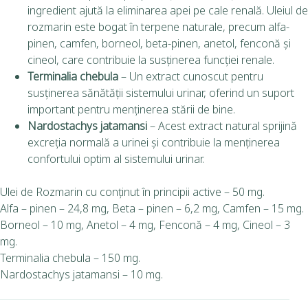
ingredient ajută la eliminarea apei pe cale renală. Uleiul de
rozmarin este bogat în terpene naturale, precum alfa-
pinen, camfen, borneol, beta-pinen, anetol, fenconă și
cineol, care contribuie la susținerea funcției renale.
Terminalia chebula
– Un extract cunoscut pentru
susținerea sănătății sistemului urinar, oferind un suport
important pentru menținerea stării de bine.
Nardostachys jatamansi
– Acest extract natural sprijină
excreția normală a urinei și contribuie la menținerea
confortului optim al sistemului urinar.
Ulei de Rozmarin cu conţinut în principii active – 50 mg.
Alfa – pinen – 24,8 mg, Beta – pinen – 6,2 mg, Camfen – 15 mg.
Borneol – 10 mg, Anetol – 4 mg, Fenconă – 4 mg, Cineol – 3
mg.
Terminalia chebula – 150 mg.
Nardostachys jatamansi – 10 mg.