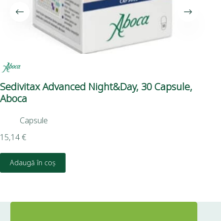
Sedivitax Advanced Night&Day, 30 Capsule,
Pu
Aboca
Capsule
12,
15,14
€
D
Adaugă în coș