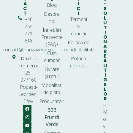
A
I
-
Blog
C
C
S
T
I
O
Despre
L
+40
Termeni
noi
U
755
și
T
Întrebări
I
771
condiții
O
Frecvente
618
N
Politica de
(FAQ)
A
contact@frunzaverde.ro
confidențialitate
R
Cum
E
Drumul
Politica
cumpăr
A
LI
Fermei nr.
cookies
Livrare
T
25,
I
și retur
G
077160
II
Modalități
Popești-
L
de plată
O
Leordeni,
R
Ilfov
Producători
B2B
M
Frunză
o
Verde
vi