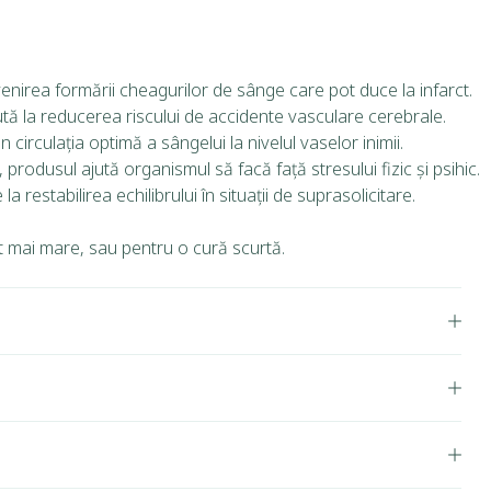
venirea formării cheagurilor de sânge care pot duce la infarct.
jută la reducerea riscului de accidente vasculare cerebrale.
irculația optimă a sângelui la nivelul vaselor inimii.
 produsul ajută organismul să facă față stresului fizic și psihic.
 restabilirea echilibrului în situații de suprasolicitare.
t mai mare, sau pentru o cură scurtă.