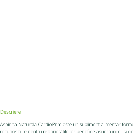
Descriere
Aspirina Naturală CardioPrim este un supliment alimentar formula
recunoscute pentru proprietățile lor benefice asupra inimii și cir