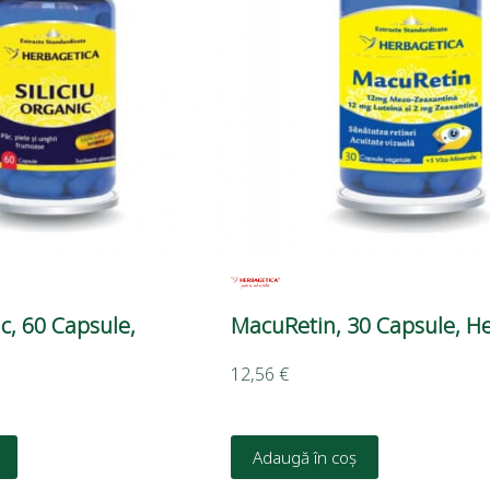
ic, 60 Capsule,
MacuRetin, 30 Capsule, H
12,56
€
Adaugă în coș