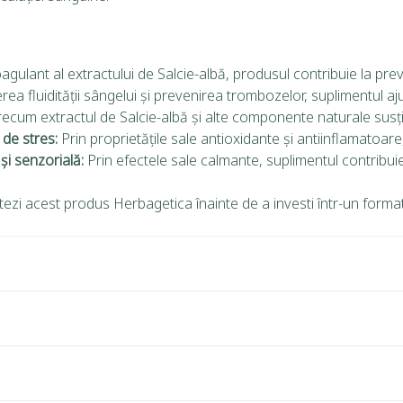
oagulant al extractului de Salcie-albă, produsul contribuie la pre
ea fluidității sângelui și prevenirea trombozelor, suplimentul a
cum extractul de Salcie-albă și alte componente naturale susțin c
 de stres:
Prin proprietățile sale antioxidante și antiinflamatoare,
și senzorială:
Prin efectele sale calmante, suplimentul contribuie la
tezi acest produs Herbagetica înainte de a investi într-un forma