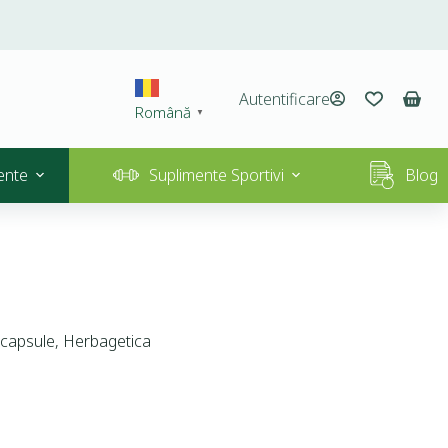
Autentificare
Română
▼
ente
Suplimente Sportivi
Blog
 capsule, Herbagetica