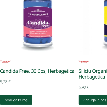
Candida Free, 30 Cps, Herbagetica
Siliciu Organ
Herbagetica
5,28
€
6,92
€
Adaugă în coș
Adaugă în coș