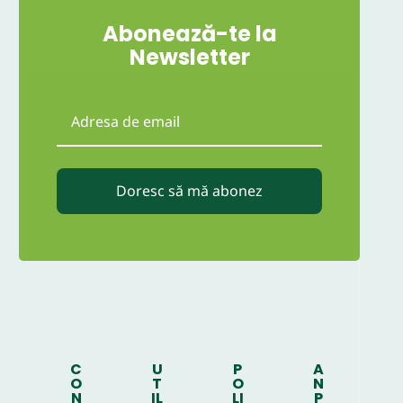
Abonează-te la
Newsletter
Doresc să mă abonez
C
U
P
A
O
T
O
N
N
IL
LI
P