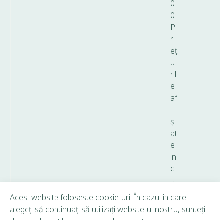
0
0
P
r
eț
u
ril
e
af
i
ș
at
e
in
cl
u
d
Acest website foloseste cookie-uri. În cazul în care
T
alegeți să continuați să utilizați website-ul nostru, sunteți
V