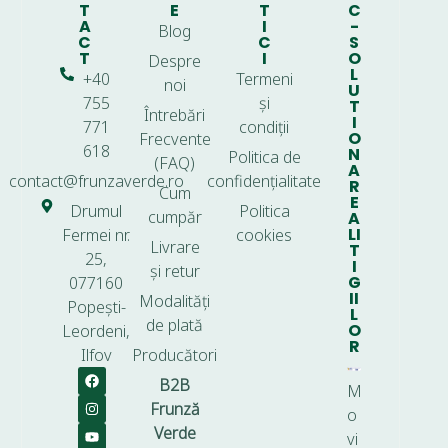
T
E
T
C
A
I
-
Blog
C
C
S
T
I
O
Despre
L
+40
Termeni
noi
U
755
și
T
Întrebări
I
771
condiții
O
Frecvente
618
N
Politica de
(FAQ)
A
contact@frunzaverde.ro
confidențialitate
R
Cum
E
Drumul
Politica
cumpăr
A
LI
Fermei nr.
cookies
Livrare
T
25,
I
și retur
G
077160
II
Modalități
Popești-
L
de plată
O
Leordeni,
R
Ilfov
Producători
B2B
M
Frunză
o
Verde
vi