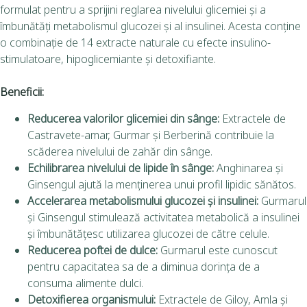
formulat pentru a sprijini reglarea nivelului glicemiei și a
îmbunătăți metabolismul glucozei și al insulinei. Acesta conține
o combinație de 14 extracte naturale cu efecte insulino-
stimulatoare, hipoglicemiante și detoxifiante.
Beneficii:
Reducerea valorilor glicemiei din sânge:
Extractele de
Castravete-amar, Gurmar și Berberină contribuie la
scăderea nivelului de zahăr din sânge.
Echilibrarea nivelului de lipide în sânge:
Anghinarea și
Ginsengul ajută la menținerea unui profil lipidic sănătos.
Accelerarea metabolismului glucozei și insulinei:
Gurmarul
și Ginsengul stimulează activitatea metabolică a insulinei
și îmbunătățesc utilizarea glucozei de către celule.
Reducerea poftei de dulce:
Gurmarul este cunoscut
pentru capacitatea sa de a diminua dorința de a
consuma alimente dulci.
Detoxifierea organismului:
Extractele de Giloy, Amla și