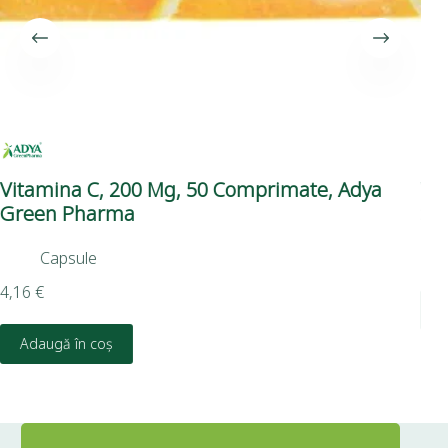
Vitamina C, 200 Mg, 50 Comprimate, Adya
Vi
Green Pharma
Su
Capsule
11,
4,16
€
D
Adaugă în coș