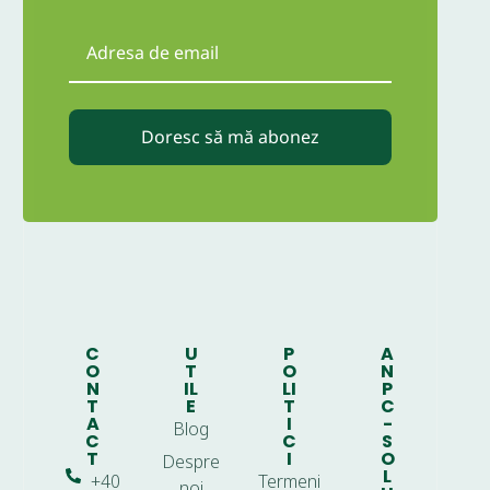
Doresc să mă abonez
C
U
P
A
O
T
O
N
N
IL
LI
P
T
E
T
C
A
I
-
Blog
C
C
S
T
I
O
Despre
L
+40
Termeni
noi