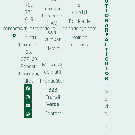
U
755
și
T
Întrebări
I
771
condiții
O
Frecvente
618
N
Politica de
(FAQ)
A
contact@frunzaverde.ro
confidențialitate
R
Cum
E
Drumul
Politica
cumpăr
A
LI
Fermei nr.
cookies
Livrare
T
25,
I
și retur
G
077160
II
Modalități
Popești-
L
de plată
O
Leordeni,
R
Ilfov
Producători
B2B
M
Frunză
o
Verde
vi
Contact
d
o
P