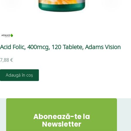
Acid Folic, 400mcg, 120 Tablete, Adams Vision
Vi
Ph
7,88
€
Adaugă în coș
4,9
Abonează-te la
Newsletter