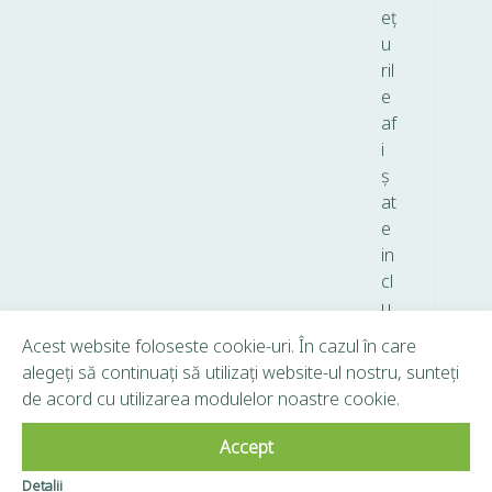
eț
u
ril
e
af
i
ș
at
e
in
cl
u
d
Acest website foloseste cookie-uri. În cazul în care
T
alegeți să continuați să utilizați website-ul nostru, sunteți
V
de acord cu utilizarea modulelor noastre cookie.
A.
Accept
Copyright © 2026 Frunză Verde - Toate drepturile
Detalii