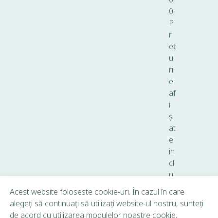
0
P
r
eț
u
ril
e
af
i
ș
at
e
in
cl
u
d
Acest website foloseste cookie-uri. În cazul în care
T
alegeți să continuați să utilizați website-ul nostru, sunteți
V
de acord cu utilizarea modulelor noastre cookie.