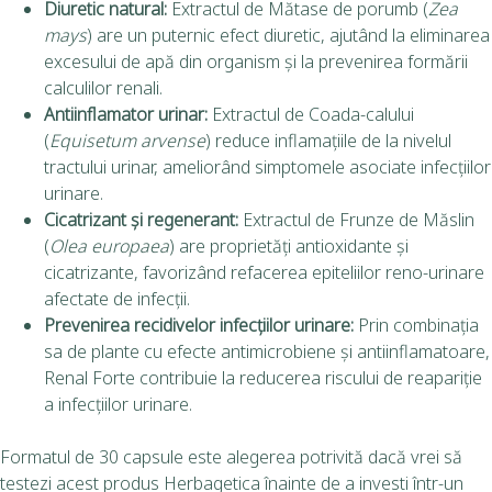
Diuretic natural:
Extractul de Mătase de porumb (
Zea
mays
) are un puternic efect diuretic, ajutând la eliminarea
excesului de apă din organism și la prevenirea formării
calculilor renali.
Antiinflamator urinar:
Extractul de Coada-calului
(
Equisetum arvense
) reduce inflamațiile de la nivelul
tractului urinar, ameliorând simptomele asociate infecțiilor
urinare.
Cicatrizant și regenerant:
Extractul de Frunze de Măslin
(
Olea europaea
) are proprietăți antioxidante și
cicatrizante, favorizând refacerea epiteliilor reno-urinare
afectate de infecții.
Prevenirea recidivelor infecțiilor urinare:
Prin combinația
sa de plante cu efecte antimicrobiene și antiinflamatoare,
Renal Forte contribuie la reducerea riscului de reapariție
a infecțiilor urinare.
Formatul de 30 capsule este alegerea potrivită dacă vrei să
testezi acest produs Herbagetica înainte de a investi într-un