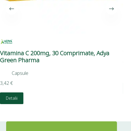
Vitamina C 200mg, 30 Comprimate, Adya
Vi
Green Pharma
Ad
Capsule
16,
3,42
€
D
Detalii