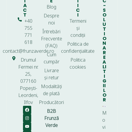
T
E
T
C
A
I
-
Blog
C
C
S
T
I
O
Despre
L
+40
Termeni
noi
U
755
și
T
Întrebări
I
771
condiții
O
Frecvente
618
N
Politica de
(FAQ)
A
contact@frunzaverde.ro
confidențialitate
R
Cum
E
Drumul
Politica
cumpăr
A
LI
Fermei nr.
cookies
Livrare
T
25,
I
și retur
G
077160
II
Modalități
Popești-
L
de plată
O
Leordeni,
R
Ilfov
Producători
B2B
M
Frunză
o
Verde
vi