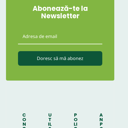
Abonează-te la
Newsletter
Doresc să mă abonez
C
U
P
A
O
T
O
N
N
IL
LI
P