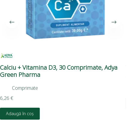
Calciu + Vitamina D3, 30 Comprimate, Adya
Vi
Green Pharma
Ad
Comprimate
16,
6,26
€
D
Adaugă în coș