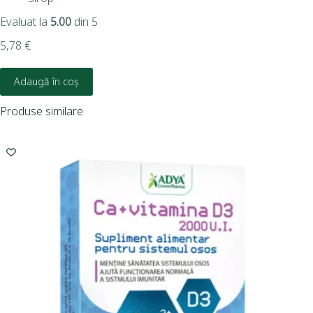
Evaluat la
5.00
din 5
3,6
5,78
€
Adaugă în coș
Produse similare
I