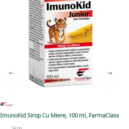
ImunoKid Sirop Cu Miere, 100 Ml, FarmaClass
Gi
Sirop