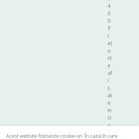
4
0
0
P
r
eț
u
ril
e
af
i
ș
at
e
in
cl
u
d
Acest website foloseste cookie-uri. În cazul în care