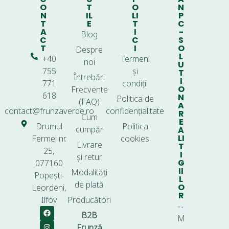
O
T
O
N
N
IL
LI
P
T
E
T
C
A
I
-
Blog
C
C
S
T
I
O
Despre
L
+40
Termeni
noi
U
755
și
T
Întrebări
I
771
condiții
O
Frecvente
618
N
Politica de
(FAQ)
A
contact@frunzaverde.ro
confidențialitate
R
Cum
E
Drumul
Politica
cumpăr
A
LI
Fermei nr.
cookies
Livrare
T
25,
I
și retur
G
077160
II
Modalități
Popești-
L
de plată
O
Leordeni,
R
Ilfov
Producători
B2B
M
Frunză