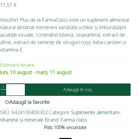
11,57
€
Visiofort Plus de la FarmaClass este un supliment alimentar
natural destinat menținerii sănătății ochilor și îmbunătățirii
acuității vizuale, conținând luteină, zeaxantină, extract de
afine, extract de semințe de struguri roșii, beta-caroten și
vitamina E.
Estimare livrare:
luni, 10 august - marți, 11 august
Adaugă în coș
Adaugă la favorite
SKU:
6424100400302
Categorii:
Suplimente alimentare
,
Vitamine și minerale
Brand:
Farma class
Plăți 100% securizate