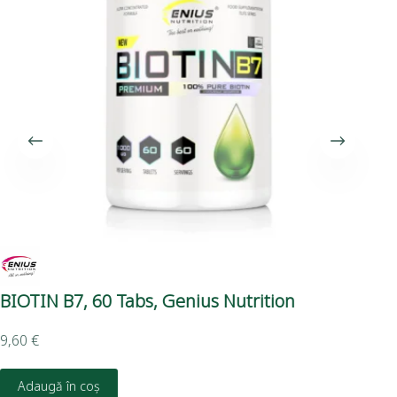
BIOTIN B7, 60 Tabs, Genius Nutrition
EL
9,60
€
32,
Adaugă în coș