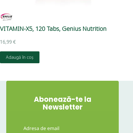
VITAMIN-X5, 120 Tabs, Genius Nutrition
IV
16,99
€
19,
Adaugă în coș
Abonează-te la
Newsletter