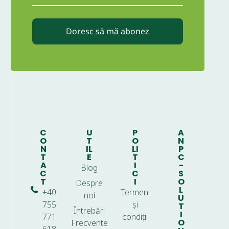
Doresc să mă abonez
C
U
P
A
O
T
O
N
N
IL
LI
P
T
E
T
C
A
I
-
Blog
C
C
S
T
I
O
Despre
L
+40
Termeni
noi
U
755
și
T
Întrebări
I
771
condiții
O
Frecvente