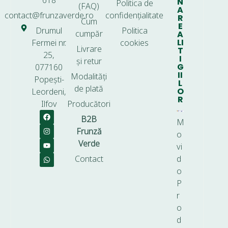
618
N
Politica de
(FAQ)
A
contact@frunzaverde.ro
confidențialitate
R
Cum
E
Drumul
Politica
cumpăr
A
LI
Fermei nr.
cookies
Livrare
T
25,
I
și retur
G
077160
II
Modalități
Popești-
L
de plată
O
Leordeni,
R
Ilfov
Producători
B2B
M
Frunză
o
Verde
vi
Contact
d
o
P
r
o
d