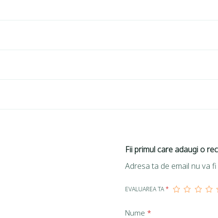
Fii primul care adaugi o re
Adresa ta de email nu va fi 
EVALUAREA TA
*
Nume
*