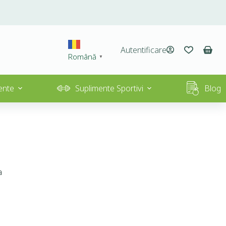
Autentificare
Română
▼
ente
Suplimente Sportivi
Blog
a