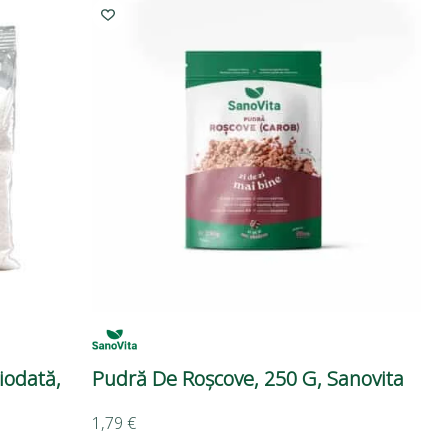
iodată,
Pudră De Roșcove, 250 G, Sanovita
1,79
€