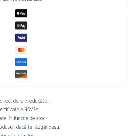
direct de la producător.
ertificate ANSVSA.
are, în funcție de stoc.
rodusul, dacă te răzgândești.
riunde în România.