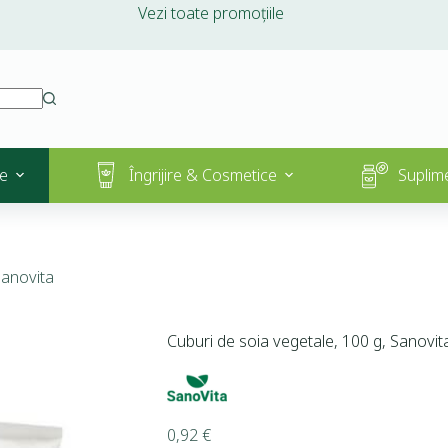
Vezi toate promoțiile
e
Îngrijire & Cosmetice
Suplim
Sanovita
Cuburi de soia vegetale, 100 g, Sanovit
0,92
€