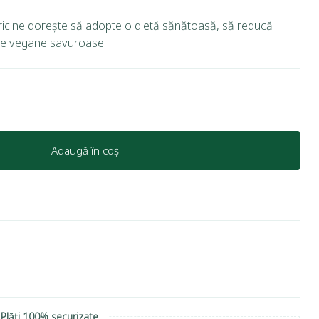
oricine dorește să adopte o dietă sănătoasă, să reducă
te vegane savuroase.
Adaugă în coș
Plăți 100% securizate