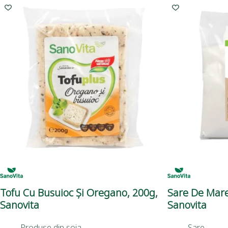
Tofu Cu Busuioc Și Oregano, 200g,
Sare De Mare
Sanovita
Sanovita
Produse din soia
Sare