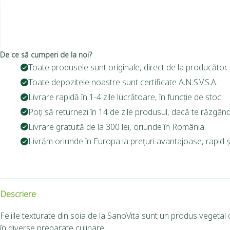
De ce să cumperi de la noi?
Toate produsele sunt originale, direct de la producător.
Toate depozitele noastre sunt certificate A.N.S.V.S.A.
Livrare rapidă în 1-4 zile lucrătoare, în funcție de stoc.
Poți să returnezi în 14 de zile produsul, dacă te răzgând
Livrare gratuită de la 300 lei, oriunde în România.
Livrăm oriunde în Europa la prețuri avantajoase, rapid și
Descriere
Feliile texturate din soia de la SanoVita sunt un produs vegetal 
în diverse preparate culinare.