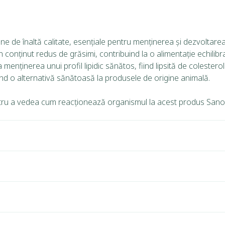
ine de înaltă calitate, esențiale pentru menținerea și dezvoltar
conținut redus de grăsimi, contribuind la o alimentație echilibr
enținerea unui profil lipidic sănătos, fiind lipsită de colesterol
erind o alternativă sănătoasă la produsele de origine animală.
tru a vedea cum reacționează organismul la acest produs SanoV