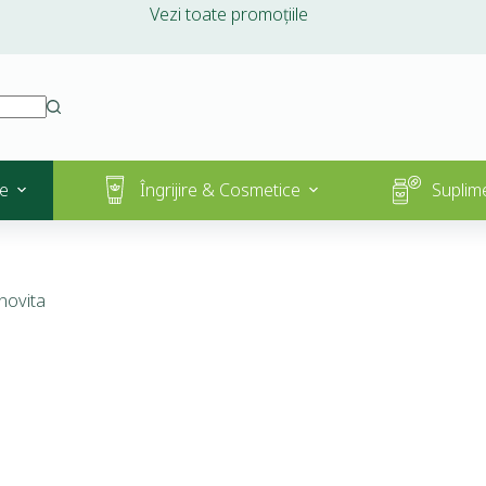
Vezi toate promoțiile
e
Îngrijire & Cosmetice
Suplim
anovita