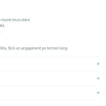
ea masei musculare.
ată.
.
ita, fără un angajament pe termen lung.