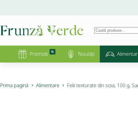
%
Promoții
Noutăți
Alimentar
Prima pagină
Alimentare
Felii texturate din soia, 100 g, S