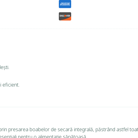
ești.
 eficient.
prin presarea boabelor de secară integrală, păstrând astfel toate
 esențiali pentru o alimentație sănătoasă.