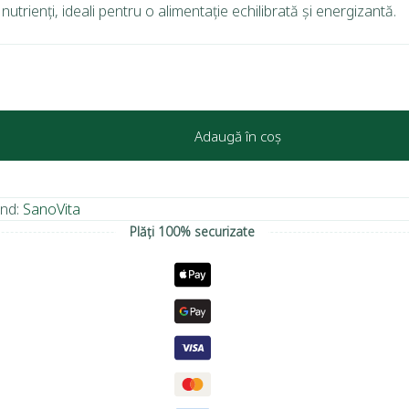
utrienți, ideali pentru o alimentație echilibrată și energizantă.
Adaugă în coș
nd:
SanoVita
Plăți 100% securizate