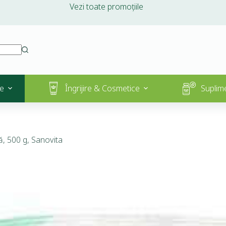
Vezi toate promoțiile
e
Îngrijire & Cosmetice
Suplim
ă, 500 g, Sanovita