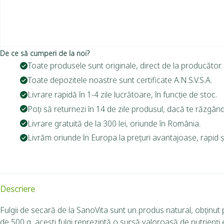
De ce să cumperi de la noi?
Toate produsele sunt originale, direct de la producător.
Toate depozitele noastre sunt certificate A.N.S.V.S.A.
Livrare rapidă în 1-4 zile lucrătoare, în funcție de stoc.
Poți să returnezi în 14 de zile produsul, dacă te răzgând
Livrare gratuită de la 300 lei, oriunde în România.
Livrăm oriunde în Europa la prețuri avantajoase, rapid și
Descriere
Fulgii de secară de la SanoVita sunt un produs natural, obținut 
de 500 g, acești fulgi reprezintă o sursă valoroasă de nutrienți