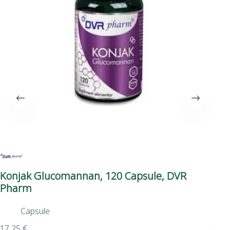
Konjak Glucomannan, 120 Capsule, DVR
Ch
Pharm
Ad
Capsule
5,9
17,25
€