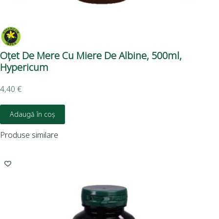
Oțet De Mere Cu Miere De Albine, 500ml,
Oț
Hypericum
50
4,40
€
4,4
Adaugă în coș
Produse similare