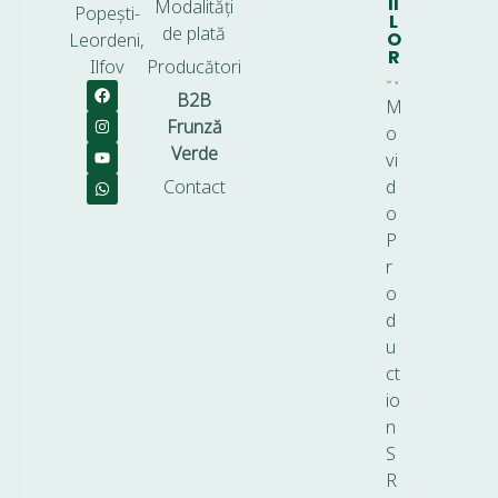
II
Modalități
Popești-
L
de plată
O
Leordeni,
R
Ilfov
Producători
B2B
M
Frunză
o
Verde
vi
Contact
d
o
P
r
o
d
u
ct
io
n
S
R