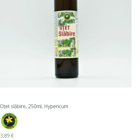
Oțet slăbire, 250ml, Hypericum
3,89
€