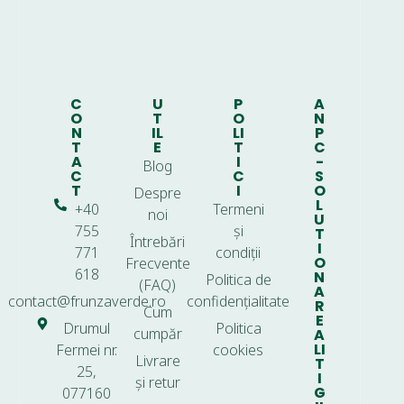
C
U
P
A
O
T
O
N
N
IL
LI
P
T
E
T
C
A
I
-
Blog
C
C
S
T
I
O
Despre
L
+40
Termeni
noi
U
755
și
T
Întrebări
I
771
condiții
O
Frecvente
618
N
Politica de
(FAQ)
A
contact@frunzaverde.ro
confidențialitate
R
Cum
E
Drumul
Politica
cumpăr
A
LI
Fermei nr.
cookies
Livrare
T
25,
I
și retur
G
077160