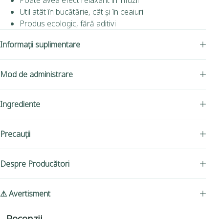
Poate avea efect relaxant în infuzii
Util atât în bucătărie, cât și în ceaiuri
Produs ecologic, fără aditivi
Informații suplimentare
Mod de administrare
Ingrediente
Precauții
Despre Producători
⚠ Avertisment
Recenzii