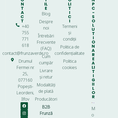
N
IL
LI
P
T
E
T
C
A
I
-
Blog
C
C
S
T
I
O
Despre
L
+40
Termeni
noi
U
755
și
T
Întrebări
I
771
condiții
O
Frecvente
618
N
Politica de
(FAQ)
A
contact@frunzaverde.ro
confidențialitate
R
Cum
E
Drumul
Politica
cumpăr
A
LI
Fermei nr.
cookies
Livrare
T
25,
I
și retur
G
077160
II
Modalități
Popești-
L
de plată
O
Leordeni,
R
Ilfov
Producători
B2B
M
Frunză
o