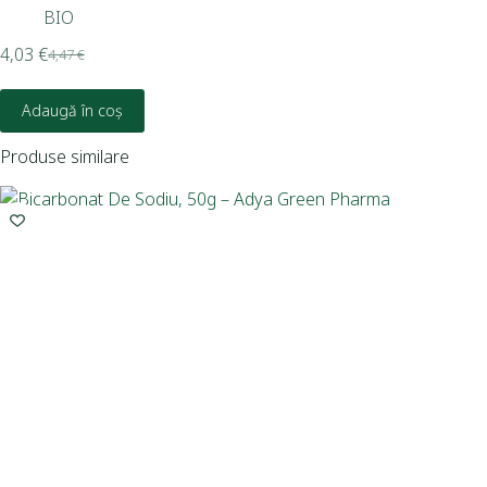
BIO
4,03
€
5,2
4,47
€
Adaugă în coș
Produse similare