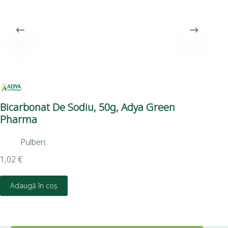
Bicarbonat De Sodiu, 50g, Adya Green
Bi
Pharma
Sp
Pulberi
1,02
€
2,6
Adaugă în coș