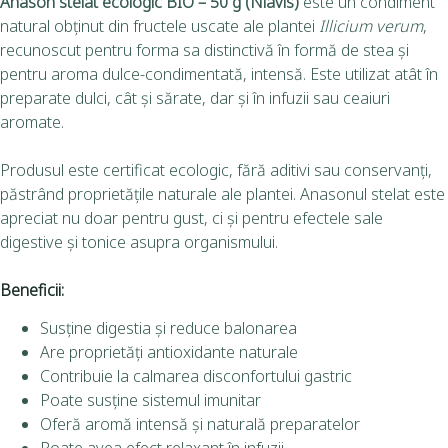
Anason stelat ecologic BIO – 50 g (Niavis)
este un condiment
natural obținut din fructele uscate ale plantei
Illicium verum
,
recunoscut pentru forma sa distinctivă în formă de stea și
pentru aroma dulce-condimentată, intensă. Este utilizat atât în
preparate dulci, cât și sărate, dar și în infuzii sau ceaiuri
aromate.
Produsul este certificat ecologic, fără aditivi sau conservanți,
păstrând proprietățile naturale ale plantei. Anasonul stelat este
apreciat nu doar pentru gust, ci și pentru efectele sale
digestive și tonice asupra organismului.
Beneficii:
Susține digestia și reduce balonarea
Are proprietăți antioxidante naturale
Contribuie la calmarea disconfortului gastric
Poate susține sistemul imunitar
Oferă aromă intensă și naturală preparatelor