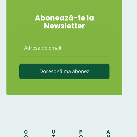
Abonează-te la
Newsletter
Doresc să mă abonez
C
U
P
A
O
T
O
N