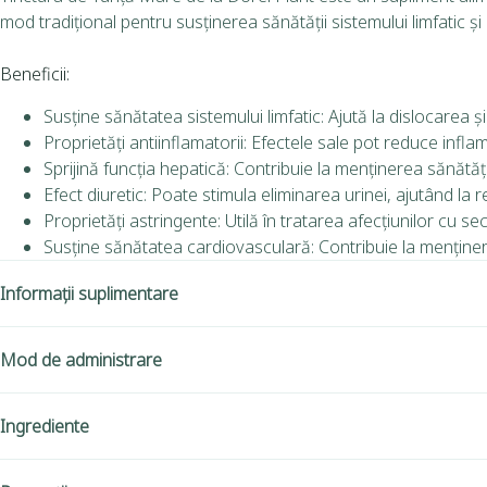
mod tradițional pentru susținerea sănătății sistemului limfatic și 
Beneficii:
Susține sănătatea sistemului limfatic: Ajută la dislocarea ș
Proprietăți antiinflamatorii: Efectele sale pot reduce inflamaț
Sprijină funcția hepatică: Contribuie la menținerea sănătăți
Efect diuretic: Poate stimula eliminarea urinei, ajutând la
Proprietăți astringente: Utilă în tratarea afecțiunilor cu se
Susține sănătatea cardiovasculară: Contribuie la menținer
Informații suplimentare
Mod de administrare
Ingrediente