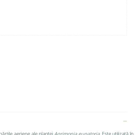
ărțile aeriene ale plantei
Agrimonia eupatoria
. Este utilizată în