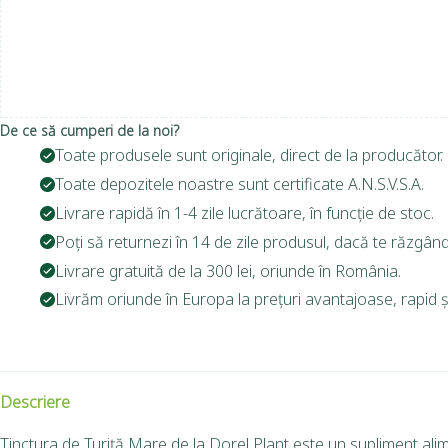
De ce să cumperi de la noi?
Toate produsele sunt originale, direct de la producător.
Toate depozitele noastre sunt certificate A.N.S.V.S.A.
Livrare rapidă în 1-4 zile lucrătoare, în funcție de stoc.
Poți să returnezi în 14 de zile produsul, dacă te răzgând
Livrare gratuită de la 300 lei, oriunde în România.
Livrăm oriunde în Europa la prețuri avantajoase, rapid și
Descriere
Tinctura de Turiță Mare de la Dorel Plant este un supliment alim