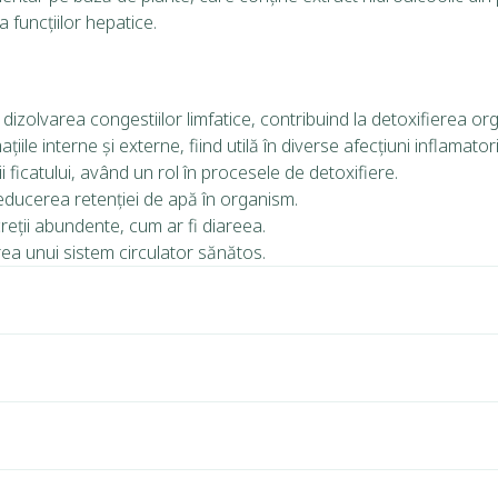
a funcțiilor hepatice.
i dizolvarea congestiilor limfatice, contribuind la detoxifierea or
iile interne și externe, fiind utilă în diverse afecțiuni inflamatori
i ficatului, având un rol în procesele de detoxifiere.
 reducerea retenției de apă în organism.
creții abundente, cum ar fi diareea.
ea unui sistem circulator sănătos.