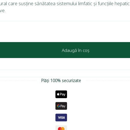
al care susține sănătatea sistemului limfatic și funcțiile hepatic
ve.
Adaugă în coș
Plăți 100% securizate