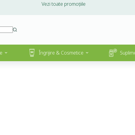
Vezi toate promoțiile
e
Îngrijire & Cosmetice
Suplim