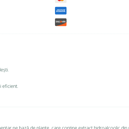
ești.
 eficient.
entar pe bază de plante, care conține extract hidroalcoolic din p