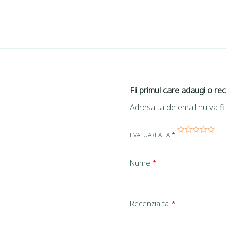
Fii primul care adaugi o re
Adresa ta de email nu va fi 
EVALUAREA TA
*
Nume
*
Recenzia ta
*