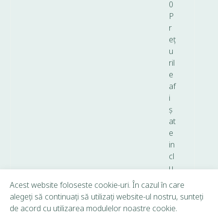
0
P
r
eț
u
ril
e
af
i
ș
at
e
in
cl
u
d
Acest website foloseste cookie-uri. În cazul în care
T
alegeți să continuați să utilizați website-ul nostru, sunteți
V
de acord cu utilizarea modulelor noastre cookie.
A.