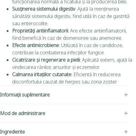
funcționarea normală a ficatului și la producerea bilei.
Susținerea sistemului digestiv
:
Ajută la menținerea
sănătății sistemului digestiv, fiind utilă în caz de gastrită
sau enterocolite.
Proprietăți antiinflamatorii
:
Are efecte antiinflamatorii,
fiind benefică în caz de dismenoree sau anemoree.
Efecte antimicrobiene
:
Utilizată în caz de candidoze,
contribuie la combaterea infecțiilor fungice.
Cicatrizare și regenerare a pielii
:
Aplicată extern, ajută la
vindecarea rănilor, arsurilor și eczemelor.
Calmarea iritațiilor cutanate
:
Eficientă în reducerea
disconfortului cauzat de herpes sau zona zoster.
Informații suplimentare
Mod de administrare
Ingrediente