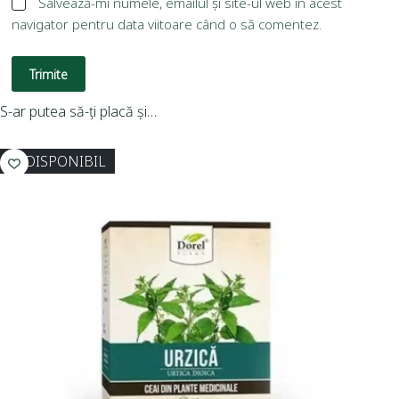
Salvează-mi numele, emailul și site-ul web în acest
navigator pentru data viitoare când o să comentez.
Trimite
S-ar putea să-ți placă și…
INDISPONIBIL
I