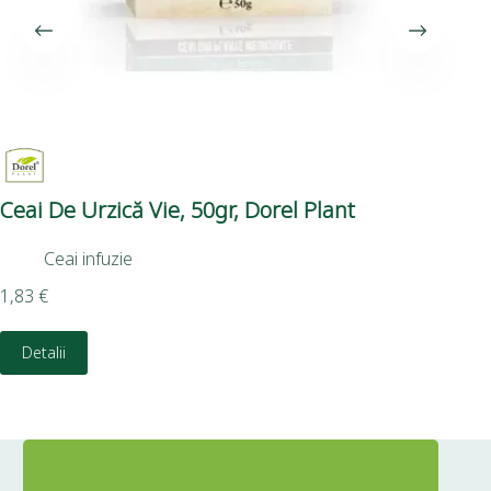
Ceai De Urzică Vie, 50gr, Dorel Plant
Ti
Pl
Ceai infuzie
1,83
€
11,
Detalii
D