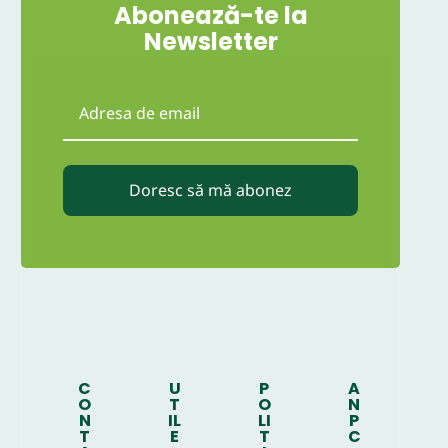
Abonează-te la
Newsletter
Doresc să mă abonez
C
U
P
A
O
T
O
N
N
IL
LI
P
T
E
T
C