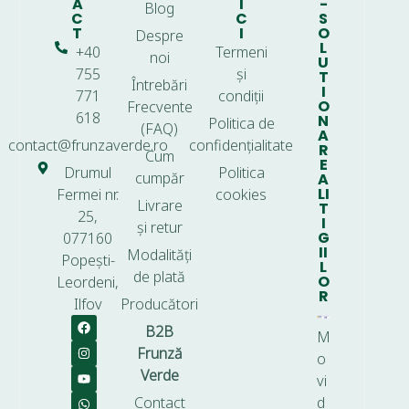
A
I
-
Blog
C
C
S
T
I
O
Despre
L
+40
Termeni
noi
U
755
și
T
Întrebări
I
771
condiții
O
Frecvente
618
N
Politica de
(FAQ)
A
contact@frunzaverde.ro
confidențialitate
R
Cum
E
Drumul
Politica
cumpăr
A
LI
Fermei nr.
cookies
Livrare
T
25,
I
și retur
G
077160
II
Modalități
Popești-
L
de plată
O
Leordeni,
R
Ilfov
Producători
B2B
M
Frunză
o
Verde
vi
Contact
d