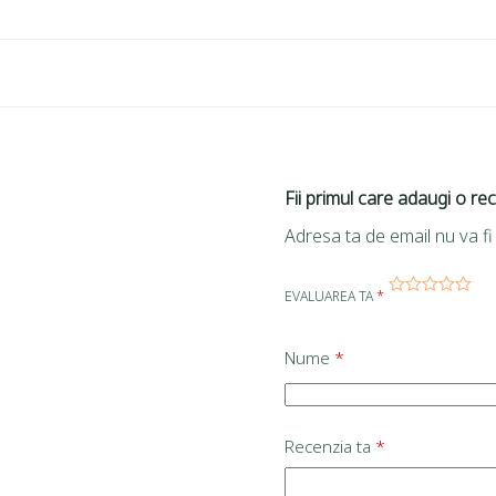
Fii primul care adaugi o re
Adresa ta de email nu va fi 
EVALUAREA TA
*
Nume
*
Recenzia ta
*