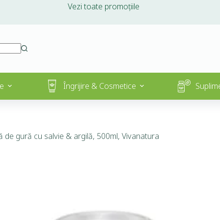
Vezi toate promoțiile
e
Îngrijire & Cosmetice
Suplim
 de gură cu salvie & argilă, 500ml, Vivanatura