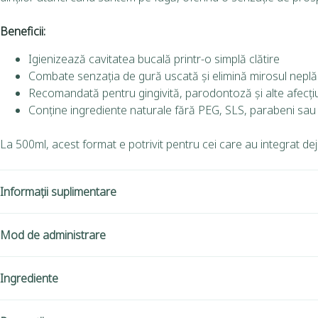
Beneficii:
Igienizează cavitatea bucală printr-o simplă clătire
Combate senzația de gură uscată și elimină mirosul neplăcu
Recomandată pentru gingivită, parodontoză și alte afecțiu
Conține ingrediente naturale fără PEG, SLS, parabeni sa
La 500ml, acest format e potrivit pentru cei care au integrat d
Informații suplimentare
Mod de administrare
Ingrediente