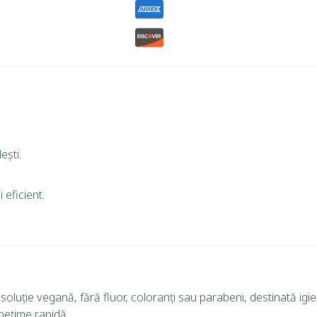
ești.
 eficient.
soluție vegană, fără fluor, coloranți sau parabeni, destinată igi
pețime rapidă.