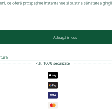
abeni, ce oferă prospețime instantanee și susține sănătatea gingii
Adaugă în coș
atura
Plăți 100% securizate