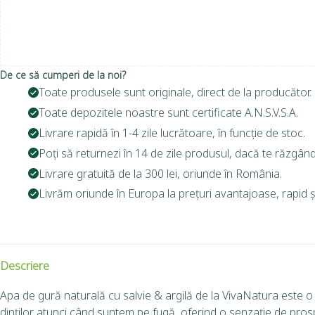
De ce să cumperi de la noi?
Toate produsele sunt originale, direct de la producător.
Toate depozitele noastre sunt certificate A.N.S.V.S.A.
Livrare rapidă în 1-4 zile lucrătoare, în funcție de stoc.
Poți să returnezi în 14 de zile produsul, dacă te răzgând
Livrare gratuită de la 300 lei, oriunde în România.
Livrăm oriunde în Europa la prețuri avantajoase, rapid și
Descriere
Apa de gură naturală cu salvie & argilă de la VivaNatura este o 
dinților atunci când suntem pe fugă, oferind o senzație de pros