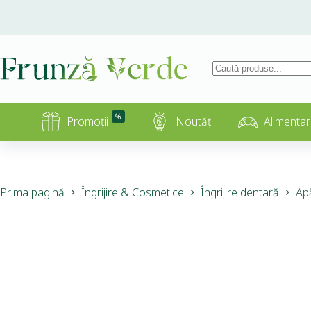
%
Promoții
Noutăți
Alimentar
Prima pagină
Îngrijire & Cosmetice
Îngrijire dentară
Apă