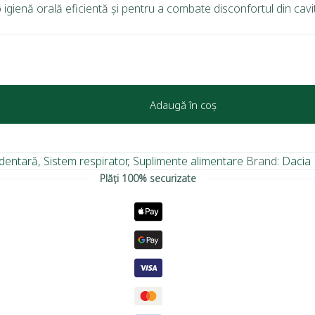
 igienă orală eficientă și pentru a combate disconfortul din cavi
Adaugă în coș
e dentară
,
Sistem respirator
,
Suplimente alimentare
Brand:
Dacia 
Plăți 100% securizate