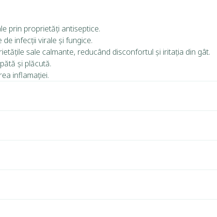
le prin proprietăți antiseptice.
e infecții virale și fungice.
tățile sale calmante, reducând disconfortul și iritația din gât.
pătă și plăcută.
rea inflamației.