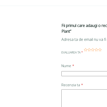
Fii primul care adaugi o re
Plant”
Adresa ta de email nu va fi 
EVALUAREA TA
*
Nume
*
Recenzia ta
*