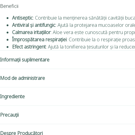
Beneficii
Antiseptic
: Contribuie la menținerea sănătății cavității buca
Antiviral și antifungic
: Ajută la protejarea mucoaselor orale d
Calmarea iritațiilor
: Aloe vera este cunoscută pentru proprie
Împrospătarea respirației
: Contribuie la o respirație proas
Efect astringent
: Ajută la tonifierea țesuturilor și la reduce
Informații suplimentare
Mod de administrare
Ingrediente
Precauții
Despre Producători