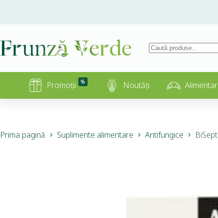
%
Promoții
Noutăți
Alimentar
Prima pagină
Suplimente alimentare
Antifungice
BiSept