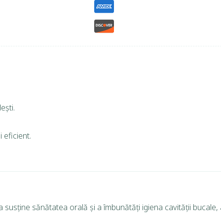
ești.
 eficient.
susține sănătatea orală și a îmbunătăți igiena cavității bucale, 