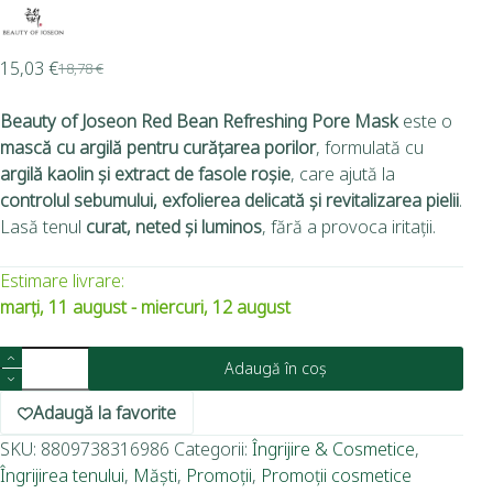
15,03
€
18,78
€
Beauty of Joseon Red Bean Refreshing Pore Mask
este o
mască cu argilă pentru curățarea porilor
, formulată cu
argilă kaolin și extract de fasole roșie
, care ajută la
controlul sebumului, exfolierea delicată și revitalizarea pielii
.
Lasă tenul
curat, neted și luminos
, fără a provoca iritații.
Estimare livrare:
marți, 11 august - miercuri, 12 august
Adaugă în coș
Adaugă la favorite
SKU:
8809738316986
Categorii:
Îngrijire & Cosmetice
,
Îngrijirea tenului
,
Măști
,
Promoții
,
Promoții cosmetice