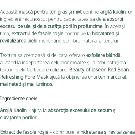
Această
mască pentru ten gras și mixt
conține
argilă kaolin
, un
ingredient recunoscut pentru capacitatea sa de
a absorbi
excesul de ulei și de a curăța porii în profunzime
. În același
timp,
extractul de fasole roșie
contribuie la
hidratarea și
revitalizarea pielii
, menținând echilibrul natural al tenului.
Textura sa cremoasă și delicată oferă o
exfoliere blândă
,
ajutând la îndepărtarea celulelor moarte și la îmbunătățirea
texturii pielii. Cu fiecare utilizare,
Beauty of Joseon Red Bean
Refreshing Pore Mask
ajută la obținerea unui
ten mai curat,
mai neted și mai luminos
.
Ingrediente cheie:
Argilă Kaolin
– ajută la
absorbția excesului de sebum și
curățarea porilor
.
Extract de fasole roșie
– contribuie la
hidratarea și revitalizarea