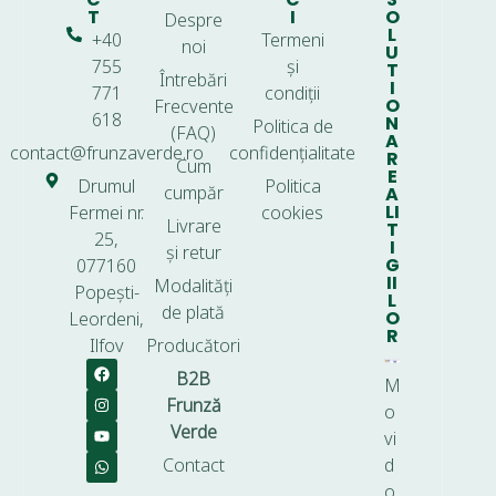
T
I
O
Despre
L
+40
Termeni
noi
U
755
și
T
Întrebări
I
771
condiții
O
Frecvente
618
N
Politica de
(FAQ)
A
contact@frunzaverde.ro
confidențialitate
R
Cum
E
Drumul
Politica
cumpăr
A
LI
Fermei nr.
cookies
Livrare
T
25,
I
și retur
G
077160
II
Modalități
Popești-
L
de plată
O
Leordeni,
R
Ilfov
Producători
B2B
M
Frunză
o
Verde
vi
Contact
d
o