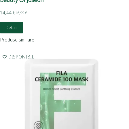
12,
14,44
€
16,99
€
Detalii
Produse similare
INDISPONIBIL