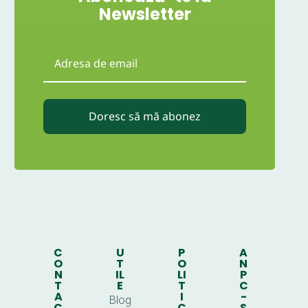
Newsletter
Doresc să mă abonez
C
U
P
A
O
T
O
N
N
IL
LI
P
T
E
T
C
A
I
-
Blog
C
C
S