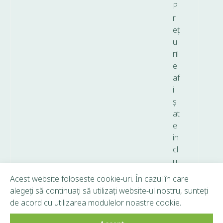
P
r
eț
u
ril
e
af
i
ș
at
e
in
cl
u
d
Acest website foloseste cookie-uri. În cazul în care
T
alegeți să continuați să utilizați website-ul nostru, sunteți
V
de acord cu utilizarea modulelor noastre cookie.
A.