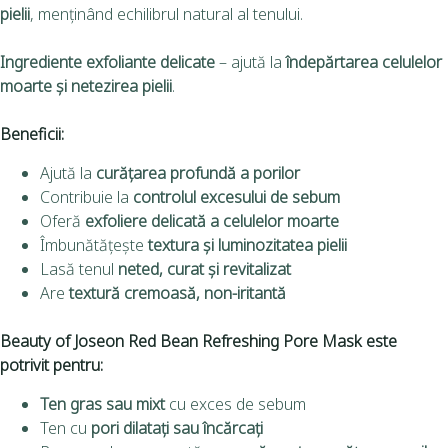
pielii
, menținând echilibrul natural al tenului.
Ingrediente exfoliante delicate
– ajută la
îndepărtarea celulelor
moarte și netezirea pielii
.
Beneficii:
Ajută la
curățarea profundă a porilor
Contribuie la
controlul excesului de sebum
Oferă
exfoliere delicată a celulelor moarte
Îmbunătățește
textura și luminozitatea pielii
Lasă tenul
neted, curat și revitalizat
Are
textură cremoasă, non-iritantă
Beauty of Joseon Red Bean Refreshing Pore Mask
este
potrivit pentru:
Ten gras sau mixt
cu exces de sebum
Ten cu
pori dilatați sau încărcați