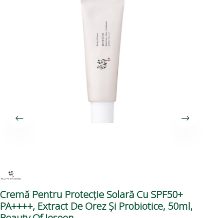
Cremă Pentru Protecție Solară Cu SPF50+
Se
PA++++, Extract De Orez Și Probiotice, 50ml,
Beauty Of Joseon