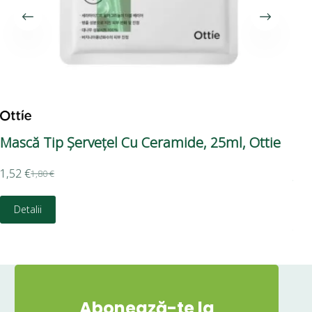
Mască Tip Șervețel Cu Ceramide, 25ml, Ottie
Ma
Lu
1,52
€
Ari
1,80
€
2,8
Detalii
Abonează-te la