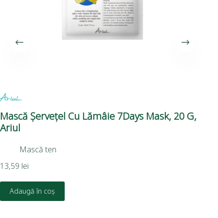
Mască Șervețel Cu Lămâie 7Days Mask, 20 G,
Ma
Ariul
Hy
Gr
Mască ten
14,
13,59
lei
Adaugă în coș