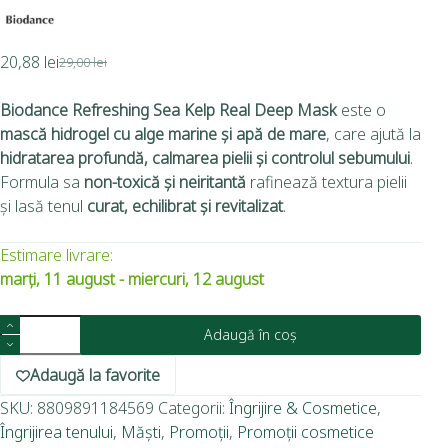
20,88
lei
29,00
lei
Biodance Refreshing Sea Kelp Real Deep Mask
este o
mască hidrogel cu alge marine și apă de mare
, care ajută la
hidratarea profundă, calmarea pielii și controlul sebumului
.
Formula sa
non-toxică și neiritantă
rafinează textura pielii
și lasă tenul
curat, echilibrat și revitalizat
.
Estimare livrare:
marți, 11 august - miercuri, 12 august
Adaugă în coș
Adaugă la favorite
SKU:
8809891184569
Categorii:
Îngrijire & Cosmetice
,
Îngrijirea tenului
,
Măști
,
Promoții
,
Promoții cosmetice