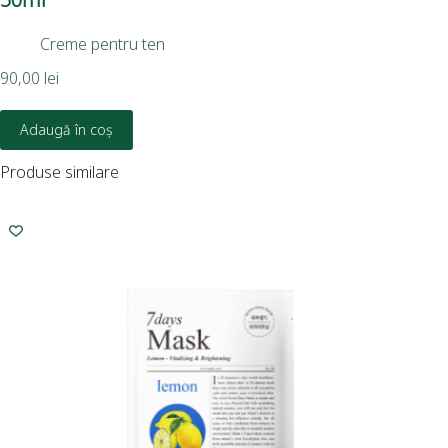
Creme pentru ten
90,00
lei
106
Adaugă în coș
Produse similare