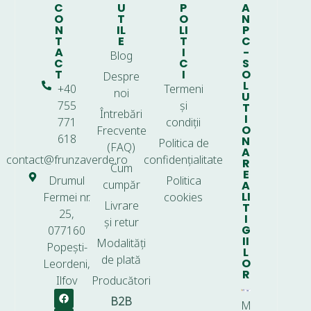
C
U
P
A
O
T
O
N
N
IL
LI
P
T
E
T
C
A
I
-
Blog
C
C
S
T
I
O
Despre
L
+40
Termeni
noi
U
755
și
T
Întrebări
I
771
condiții
O
Frecvente
618
N
Politica de
(FAQ)
A
contact@frunzaverde.ro
confidențialitate
R
Cum
E
Drumul
Politica
cumpăr
A
LI
Fermei nr.
cookies
Livrare
T
25,
I
și retur
G
077160
II
Modalități
Popești-
L
de plată
O
Leordeni,
R
Ilfov
Producători
B2B
M