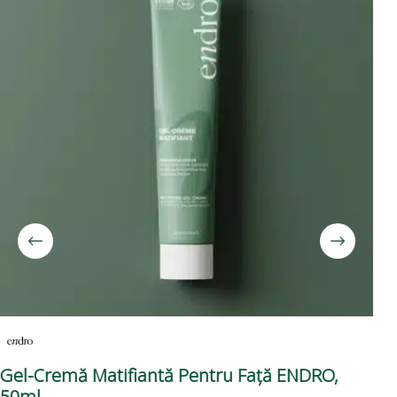
Gel-Cremă Matifiantă Pentru Față ENDRO,
Cr
50ml
EN