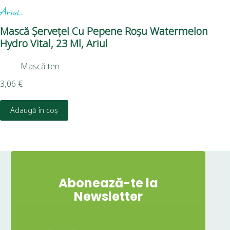
Mască Șervețel Cu Pepene Roșu Watermelon
Ma
Hydro Vital, 23 Ml, Ariul
1,0
Mască ten
3,06
€
Adaugă în coș
Abonează-te la
Newsletter