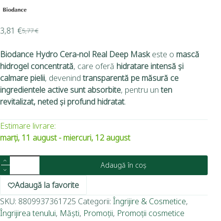
3,81
€
5,77
€
Biodance Hydro Cera-nol Real Deep Mask
este o
mască
hidrogel concentrată
, care oferă
hidratare intensă și
calmare pielii
, devenind
transparentă pe măsură ce
ingredientele active sunt absorbite
, pentru un
ten
revitalizat, neted și profund hidratat
.
Estimare livrare:
marți, 11 august - miercuri, 12 august
Adaugă în coș
Adaugă la favorite
SKU:
8809937361725
Categorii:
Îngrijire & Cosmetice
,
Îngrijirea tenului
,
Măști
,
Promoții
,
Promoții cosmetice