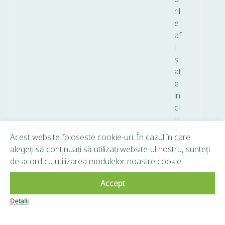
ril
e
af
i
ș
at
e
in
cl
u
d
Acest website foloseste cookie-uri. În cazul în care
T
alegeți să continuați să utilizați website-ul nostru, sunteți
V
de acord cu utilizarea modulelor noastre cookie.
A.
Accept
Copyright © 2026 Frunză Verde - Toate drepturile
Detalii
Clubul Frunză
rezervate.