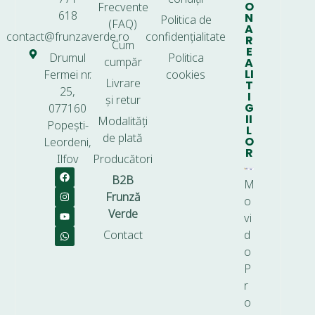
O
Frecvente
618
N
Politica de
(FAQ)
A
contact@frunzaverde.ro
confidențialitate
R
Cum
E
Drumul
Politica
cumpăr
A
LI
Fermei nr.
cookies
Livrare
T
25,
I
și retur
G
077160
II
Modalități
Popești-
L
de plată
O
Leordeni,
R
Ilfov
Producători
B2B
M
Frunză
o
Verde
vi
Contact
d
o
P
r
o