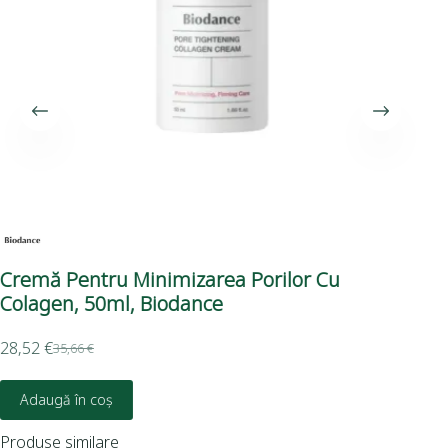
Cremă Pentru Minimizarea Porilor Cu
Cr
Colagen, 50ml, Biodance
EN
28,52
€
35,66
€
19,
Adaugă în coș
Produse similare