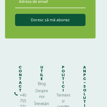
Doresc să mă abonez
C
U
P
A
O
T
O
N
N
IL
LI
P
T
E
T
C
A
I
-
Blog
C
C
S
T
I
O
Despre
L
+40
Termeni
noi
U
755
și
T
Întrebări
I
771
condiții