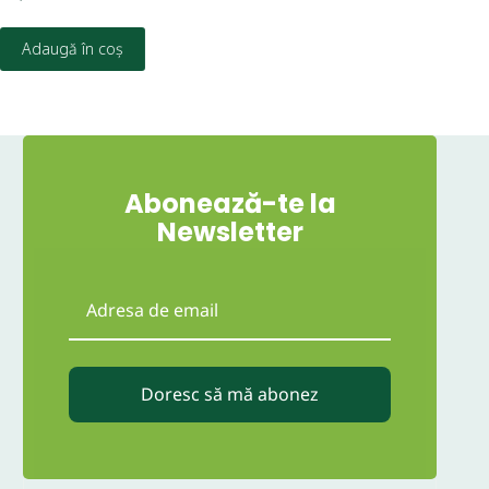
18,
Adaugă în coș
Abonează-te la
Newsletter
Doresc să mă abonez