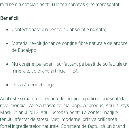
minute din cotidian pentru un ten sănătos și reîmprospătat​.
Beneficii:
Confecționată din Tencel cu absorbție ridicată;
Material revoluționar ce conține fibre naturale de arbore
de Eucalypt;
Nu conține: parabeni, surfactant pe bază de sulfat, uleiuri
minerale, coloranți artificiali, TEA;
Testată dermatologic.
Ariul este o marcă coreeană de îngrijire a pielii recunoscută la
nivel mondial, care a lansat cel mai popular produs, Ariul 7Days
Mask, în anul 2012. Ariul lucrează pentru a conferi îngrijire
tenului afectat de stresul vieții moderne, prin valorificarea
forței ingredientelor naturale. Conștient de faptul că un brand