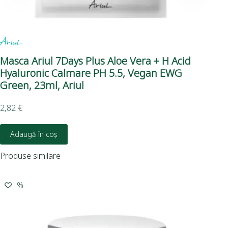
Masca Ariul 7Days Plus Aloe Vera + H Acid
Ma
Hyaluronic Calmare PH 5.5, Vegan EWG
Pa
Green, 23ml, Ariul
Gr
2,82
€
2,8
Adaugă în coș
Produse similare
-15%