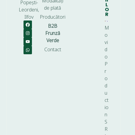
Modalități
Popești-
L
de plată
O
Leordeni,
R
Ilfov
Producători
B2B
M
Frunză
o
Verde
vi
Contact
d
o
P
r
o
d
u
ct
io
n
S
R