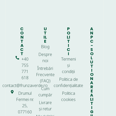
C
U
P
A
O
T
O
N
N
IL
LI
P
T
E
T
C
A
I
-
Blog
C
C
S
T
I
O
Despre
L
+40
Termeni
noi
U
755
și
T
Întrebări
I
771
condiții
O
Frecvente
618
N
Politica de
(FAQ)
A
contact@frunzaverde.ro
confidențialitate
R
Cum
E
Drumul
Politica
cumpăr
A
LI
Fermei nr.
cookies
Livrare
T
25,
I
și retur
G
077160
II