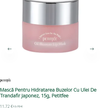
Mască Pentru Hidratarea Buzelor Cu Ulei De
Se
Trandafir Japonez, 15g, Petitfee
Ten
11,72
€
13,78
€