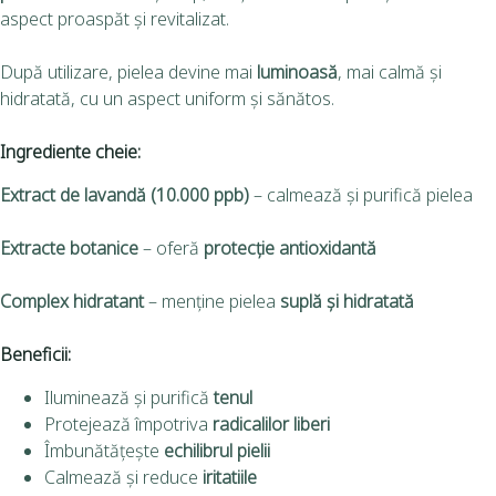
aspect proaspăt și revitalizat.
După utilizare, pielea devine mai
luminoasă
, mai calmă și
hidratată, cu un aspect uniform și sănătos.
Ingrediente cheie:
Extract de lavandă (10.000 ppb)
– calmează și purifică pielea
Extracte botanice
– oferă
protecție antioxidantă
Complex hidratant
– menține pielea
suplă și hidratată
Beneficii:
Iluminează și purifică
tenul
Protejează împotriva
radicalilor liberi
Îmbunătățește
echilibrul pielii
Calmează și reduce
iritatiile