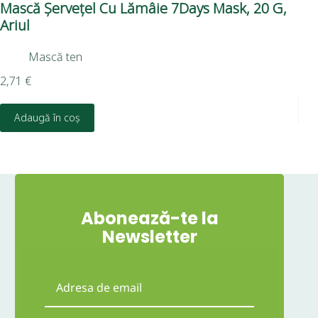
Mască Șervețel Cu Lămâie 7Days Mask, 20 G,
Ma
Ariul
Vi
Ari
Mască ten
2,8
2,71
€
Adaugă în coș
Abonează-te la
Newsletter