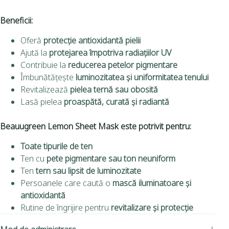
Beneficii:
Oferă
protecție antioxidantă pielii
Ajută la
protejarea împotriva radiațiilor UV
Contribuie la
reducerea petelor pigmentare
Îmbunătățește
luminozitatea și uniformitatea tenului
Revitalizează
pielea ternă sau obosită
Lasă pielea
proaspătă, curată și radiantă
Beauugreen Lemon Sheet Mask este potrivit pentru:
Toate tipurile de ten
Ten cu
pete pigmentare sau ton neuniform
Ten
tern sau lipsit de luminozitate
Persoanele care caută o
mască iluminatoare și
antioxidantă
Rutine de îngrijire pentru
revitalizare și protecție