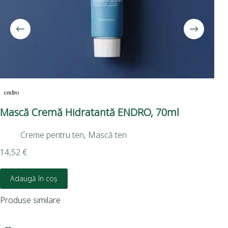
Mască Cremă Hidratantă ENDRO, 70ml
Ge
50
Creme pentru ten
,
Mască ten
14,52
€
15,
Adaugă în coș
Produse similare