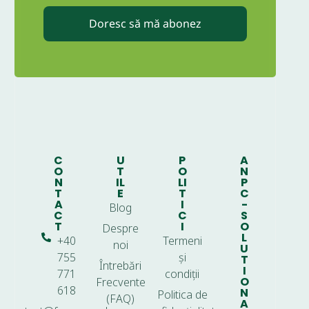
Doresc să mă abonez
C
U
P
A
O
T
O
N
N
IL
LI
P
T
E
T
C
A
I
-
Blog
C
C
S
T
I
O
Despre
L
+40
Termeni
noi
U
755
și
T
Întrebări
I
771
condiții
O
Frecvente
618
N
Politica de
(FAQ)
A