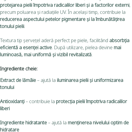
protejarea pielii împotriva radicalilor liberi și a factorilor externi
,
precum poluarea și radiațiile UV. În același timp, contribuie la
reducerea aspectului petelor pigmentare și la îmbunătățirea
tonului pielii
.
Textura tip șervețel aderă perfect pe piele, facilitând
absorbția
eficientă a esenței active
. După utilizare, pielea devine
mai
luminoasă, mai uniformă și vizibil revitalizată
.
Ingrediente cheie:
Extract de lămâie
– ajută la
iluminarea pielii și uniformizarea
tonului
Antioxidanți
– contribuie la
protecția pielii împotriva radicalilor
liberi
Ingrediente hidratante
– ajută la
menținerea nivelului optim de
hidratare