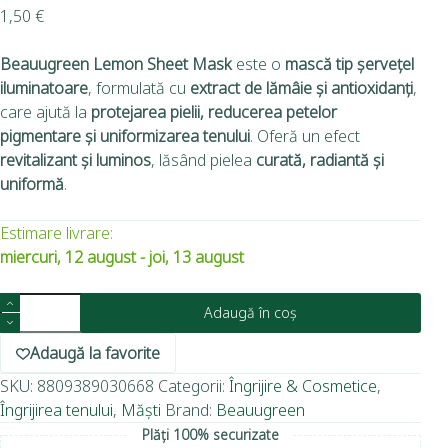
1,50
€
Beauugreen Lemon Sheet Mask
este o
mască tip șervețel
iluminatoare
, formulată cu
extract de lămâie și antioxidanți
,
care ajută la
protejarea pielii, reducerea petelor
pigmentare și uniformizarea tenului
. Oferă un efect
revitalizant și luminos
, lăsând pielea
curată, radiantă și
uniformă
.
Estimare livrare:
miercuri, 12 august - joi, 13 august
Adaugă în coș
Adaugă la favorite
SKU:
8809389030668
Categorii:
Îngrijire & Cosmetice
,
Îngrijirea tenului
,
Măști
Brand:
Beauugreen
Plăți 100% securizate