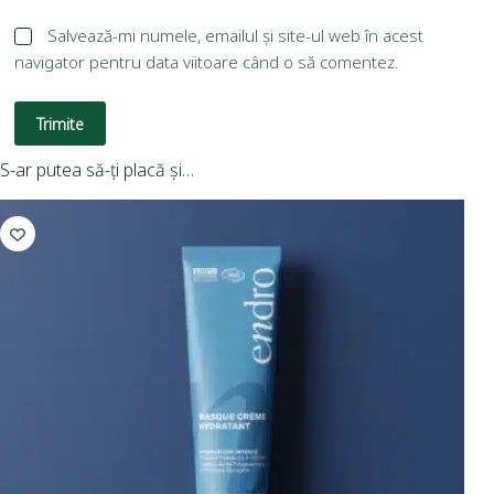
Salvează-mi numele, emailul și site-ul web în acest
navigator pentru data viitoare când o să comentez.
Trimite
S-ar putea să-ți placă și…