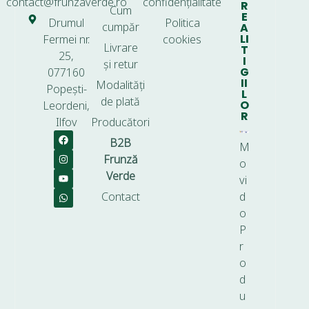
contact@frunzaverde.ro
confidențialitate
R
Cum
E
Drumul
Politica
cumpăr
A
LI
Fermei nr.
cookies
Livrare
T
25,
I
și retur
G
077160
II
Modalități
Popești-
L
de plată
O
Leordeni,
R
Ilfov
Producători
B2B
M
Frunză
o
Verde
vi
Contact
d
o
P
r
o
d
u