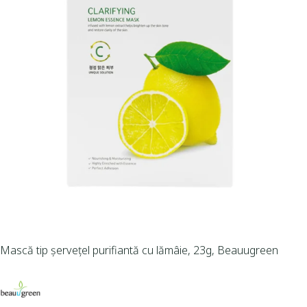
Mască tip șervețel purifiantă cu lămâie, 23g, Beauugreen