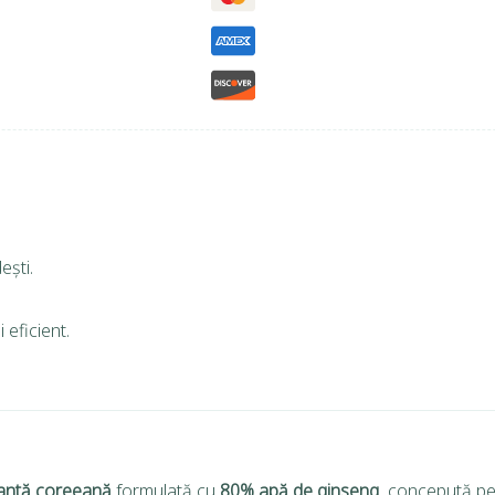
ești.
 eficient.
tantă coreeană
formulată cu
80% apă de ginseng
, concepută pent