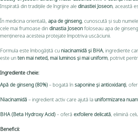
Inspirată din tradițiile de îngrijire ale
dinastiei Joseon
, această es
În medicina orientală,
apa de ginseng
, cunoscută și sub numel
cele mai frumoase din
dinastia Joseon
foloseau apa de ginseng î
menținerea acesteia protejate împotriva uscăciunii.
Formula este îmbogățită cu
niacinamidă și BHA
, ingrediente car
este un
ten mai neted, mai luminos și mai uniform
, potrivit pen
Ingrediente cheie:
Apă de ginseng (80%)
– bogată în
saponine și antioxidanți
, ofe
Niacinamidă
– ingredient activ care ajută la
uniformizarea nuanțe
BHA (Beta Hydroxy Acid)
– oferă
exfoliere delicată
, elimină cel
Beneficii: