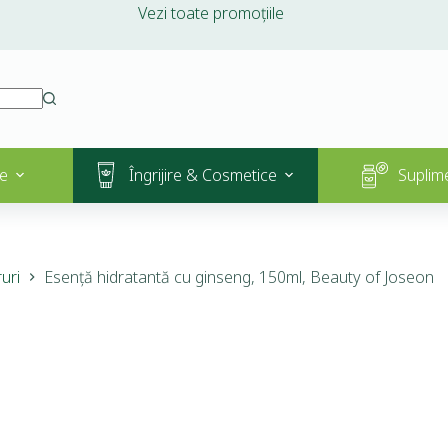
Vezi toate promoțiile
e
Îngrijire & Cosmetice
Suplim
uri
Esență hidratantă cu ginseng, 150ml, Beauty of Joseon