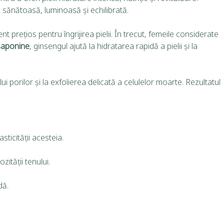
a sănătoasă, luminoasă și echilibrată.
t prețios pentru îngrijirea pielii. În trecut, femeile considerate
saponine
, ginsengul ajută la hidratarea rapidă a pielii și la
ui porilor și la exfolierea delicată a celulelor moarte. Rezultatul
sticității acesteia.
zității tenului.
dă.