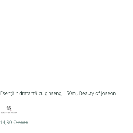
Esență hidratantă cu ginseng, 150ml, Beauty of Joseon
14,90
€
17,53
€