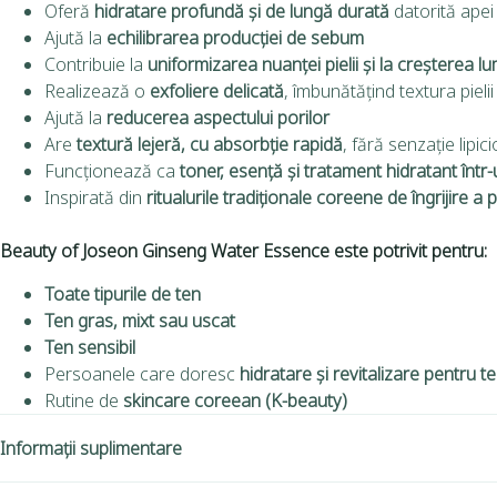
Oferă
hidratare profundă și de lungă durată
datorită apei
Ajută la
echilibrarea producției de sebum
Contribuie la
uniformizarea nuanței pielii și la creșterea lu
Realizează o
exfoliere delicată
, îmbunătățind textura pielii
Ajută la
reducerea aspectului porilor
Are
textură lejeră, cu absorbție rapidă
, fără senzație lipic
Funcționează ca
toner, esență și tratament hidratant într
Inspirată din
ritualurile tradiționale coreene de îngrijire a pi
Beauty of Joseon Ginseng Water Essence
este potrivit pentru:
Toate tipurile de ten
Ten gras, mixt sau uscat
Ten sensibil
Persoanele care doresc
hidratare și revitalizare pentru t
Rutine de
skincare coreean (K-beauty)
Informații suplimentare