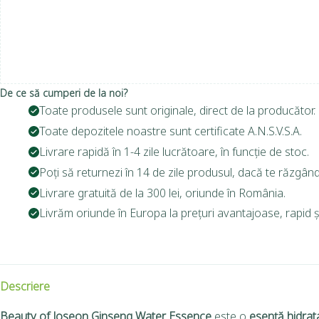
De ce să cumperi de la noi?
Toate produsele sunt originale, direct de la producător.
Toate depozitele noastre sunt certificate A.N.S.V.S.A.
Livrare rapidă în 1-4 zile lucrătoare, în funcție de stoc.
Poți să returnezi în 14 de zile produsul, dacă te răzgând
Livrare gratuită de la 300 lei, oriunde în România.
Livrăm oriunde în Europa la prețuri avantajoase, rapid și
Descriere
Beauty of Joseon Ginseng Water Essence
este o
esență hidra