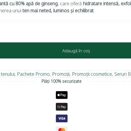
tantă cu 80% apă de ginseng
, care oferă
hidratare intensă, exfol
bținerea unui
ten mai neted, luminos și echilibrat
.
Adaugă în coș
 tenului
,
Pachete Promo
,
Promoții
,
Promoții cosmetice
,
Seruri
B
Plăți 100% securizate