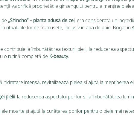
ență valorifică proprietățile ginsengului pentru a menține piele
e de
„Shincho” – planta adusă de zei
, era considerată un ingredien
n ritualurile lor de frumusețe, inclusiv în apa de baie. Bogat în
e contribuie la îmbunătățirea texturii pielii, la reducerea aspectul
tru o rutină completă de
K-beauty
.
ră hidratare intensă, revitalizează pielea și ajută la menținerea ela
i pielii
, la reducerea aspectului porilor și la îmbunătățirea lumino
ulele moarte și ajută la curățarea porilor pentru o piele mai nete