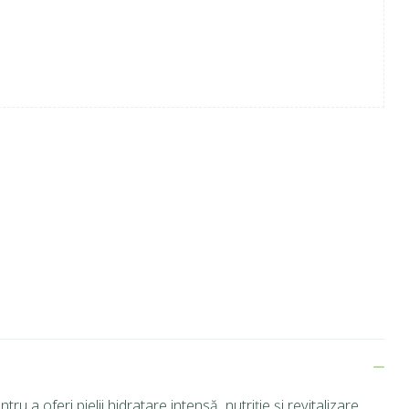
ru a oferi pielii hidratare intensă, nutriție și revitalizare.