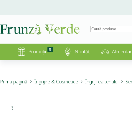
%
Promoții
Noutăți
Alimentar
Prima pagină
Îngrijire & Cosmetice
Îngrijirea tenului
Ser
-15%