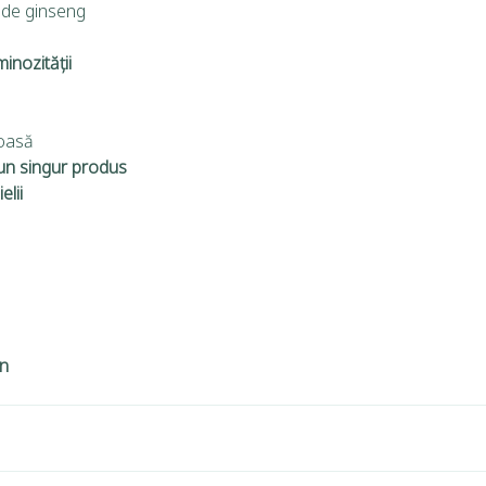
 de ginseng
minozității
ioasă
-un singur produs
elii
en