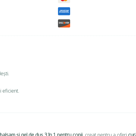
ești.
 eficient.
alsam și gel de duș 3 în 1 pentru copii
, creat pentru a oferi
cur