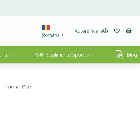
Autentificare
Română
▼
ente
Suplimente Sportivi
Blog
ml, Formal Bee