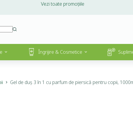
Vezi toate promoțiile
e
Îngrijire & Cosmetice
Suplim
ii
Gel de duș 3 în 1 cu parfum de piersică pentru copii, 1000