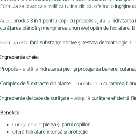
Formula sa practică simplifică rutina zilnică, oferind o
îngrijire 
Acest
produs 3 în 1 pentru copii cu propolis
ajută la
hidratarea i
curățarea blândă și menținerea unui nivel optim de hidratare
, l
Formula este
fără substanțe nocive și testată dermatologic
, fi
Ingrediente cheie:
Propolis
– ajută la
hidratarea pielii și protejarea barierei cutana
Complex de 5 extracte din plante
– contribuie la
curățarea blândă
Ingrediente delicate de curățare
– asigură
curățare eficientă făr
Beneficii:
Curăță delicat
pielea și părul copiilor
Oferă
hidratare intensă și protecție