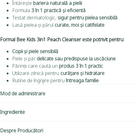
Întărește
bariera naturală a pielii
Formula
3 în 1 practică și eficientă
Testat dermatologic,
sigur pentru pielea sensibilă
Lasă pielea și părul
curate, moi și catifelate
Formal Bee Kids 3in1 Peach Cleanser este potrivit pentru:
Copii și piele sensibilă
Piele și păr
delicate sau predispuse la uscăciune
Părinții care caută un
produs 3 în 1 practic
Utilizare zilnică pentru
curățare și hidratare
Rutine de îngrijire pentru
întreaga familie
Mod de administrare
Ingrediente
Despre Producători