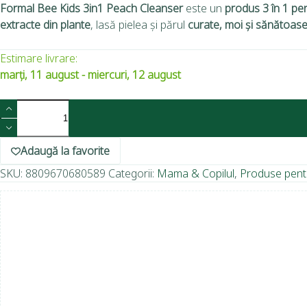
Formal Bee Kids 3in1 Peach Cleanser
este un
produs 3 în 1 pe
extracte din plante
, lasă pielea și părul
curate, moi și sănătoas
Estimare livrare:
marți, 11 august - miercuri, 12 august
Adaugă la favorite
SKU:
8809670680589
Categorii:
Mama & Copilul
,
Produse pentru