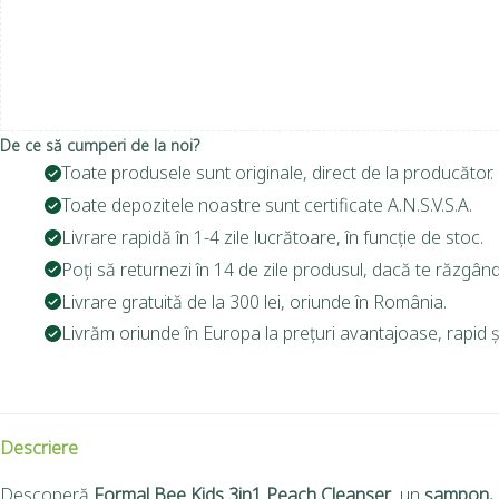
De ce să cumperi de la noi?
Toate produsele sunt originale, direct de la producător.
Toate depozitele noastre sunt certificate A.N.S.V.S.A.
Livrare rapidă în 1-4 zile lucrătoare, în funcție de stoc.
Poți să returnezi în 14 de zile produsul, dacă te răzgând
Livrare gratuită de la 300 lei, oriunde în România.
Livrăm oriunde în Europa la prețuri avantajoase, rapid și
Descriere
Descoperă
Formal Bee Kids 3in1 Peach Cleanser
, un
șampon, b