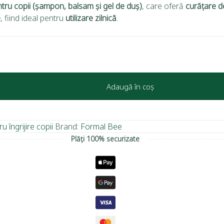
ntru copii (șampon, balsam și gel de duș)
, care oferă
curățare de
e
, fiind ideal pentru
utilizare zilnică
.
Adaugă în coș
 îngrijire copii
Brand:
Formal Bee
Plăți 100% securizate