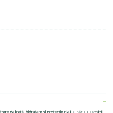
ățare delicată, hidratare și protecție
pielii și părului sensibil.