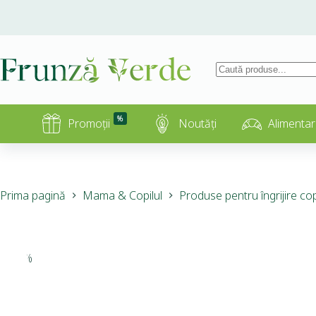
%
Promoții
Noutăți
Alimentar
Prima pagină
Mama & Copilul
Produse pentru îngrijire cop
-15%