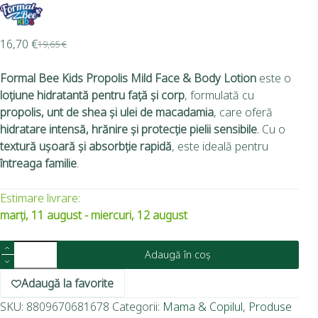
16,70
€
19,65
€
Formal Bee Kids Propolis Mild Face & Body Lotion
este o
loțiune hidratantă pentru față și corp
, formulată cu
propolis, unt de shea și ulei de macadamia
, care oferă
hidratare intensă, hrănire și protecție pielii sensibile
. Cu o
textură ușoară și absorbție rapidă
, este ideală pentru
întreaga familie
.
Estimare livrare:
marți, 11 august - miercuri, 12 august
Adaugă în coș
Adaugă la favorite
SKU:
8809670681678
Categorii:
Mama & Copilul
,
Produse