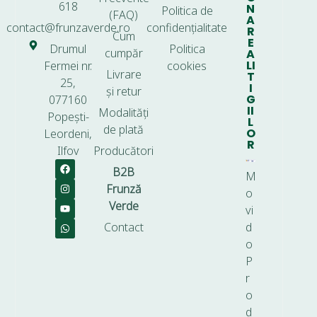
618
N
Politica de
(FAQ)
A
contact@frunzaverde.ro
confidențialitate
R
Cum
E
Drumul
Politica
cumpăr
A
LI
Fermei nr.
cookies
Livrare
T
25,
I
și retur
G
077160
II
Modalități
Popești-
L
de plată
O
Leordeni,
R
Ilfov
Producători
B2B
M
Frunză
o
Verde
vi
Contact
d
o
P
r
o
d