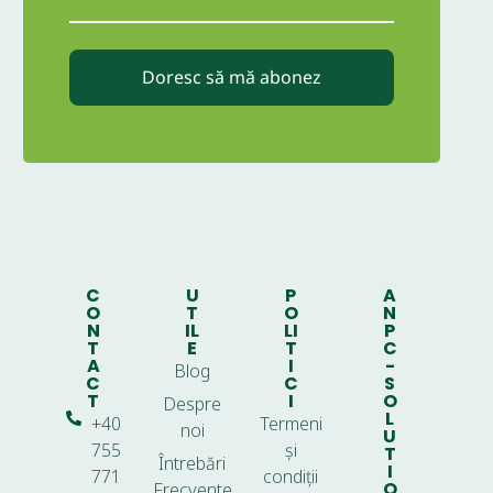
Doresc să mă abonez
C
U
P
A
O
T
O
N
N
IL
LI
P
T
E
T
C
A
I
-
Blog
C
C
S
T
I
O
Despre
L
+40
Termeni
noi
U
755
și
T
Întrebări
I
771
condiții
O
Frecvente