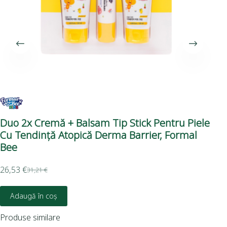
Duo 2x Cremă + Balsam Tip Stick Pentru Piele
Cu
Cu Tendință Atopică Derma Barrier, Formal
25
Bee
17,
26,53
€
31,21
€
Adaugă în coș
Produse similare