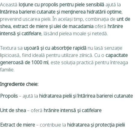
Această
loțiune cu propolis pentru piele sensibilă
ajută la
întărirea barierei cutanate și menținerea hidratării optime
,
prevenind uscarea pielii. În același timp, combinația de
unt de
shea, extract de miere și ulei de macadamia
oferă
hrănire
intensă și catifelare
, lăsând pielea moale și netedă.
Textura sa
ușoară și cu absorbție rapidă
nu lasă senzație
lipicioasă, fiind ideală pentru utilizare zilnică. Cu o
capacitate
generoasă de 1000 ml
, este soluția practică pentru întreaga
familie.
Ingrediente cheie:
Propolis
– ajută la
hidratarea pielii și întărirea barierei cutanate
Unt de shea
– oferă
hrănire intensă și catifelare
Extract de miere
– contribuie la
hidratarea și protecția pielii