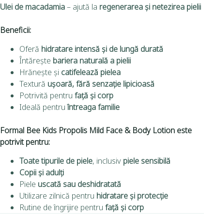
Ulei de macadamia
– ajută la
regenerarea și netezirea pielii
Beneficii:
Oferă
hidratare intensă și de lungă durată
Întărește
bariera naturală a pielii
Hrănește și
catifelează pielea
Textură
ușoară, fără senzație lipicioasă
Potrivită pentru
față și corp
Ideală pentru
întreaga familie
Formal Bee Kids Propolis Mild Face & Body Lotion este
potrivit pentru:
Toate tipurile de piele
, inclusiv
piele sensibilă
Copii și adulți
Piele
uscată sau deshidratată
Utilizare zilnică pentru
hidratare și protecție
Rutine de îngrijire pentru
față și corp