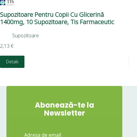
Supozitoare Pentru Copii Cu Glicerină
Ge
1400mg, 10 Supozitoare, Tis Farmaceutic
Yo
Supozitoare
2,13
€
3,3
Detalii
Abonează-te la
Newsletter