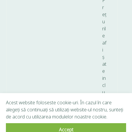
P
r
eț
u
ril
e
af
i
ș
at
e
in
cl
u
d
Acest website foloseste cookie-uri. În cazul în care
T
alegeți să continuați să utilizați website-ul nostru, sunteți
V
de acord cu utilizarea modulelor noastre cookie.
A.
Accept