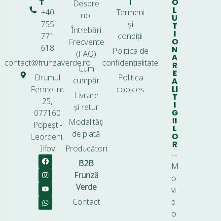
T
I
O
Despre
L
+40
Termeni
noi
U
755
și
T
Întrebări
I
771
condiții
O
Frecvente
618
N
Politica de
(FAQ)
A
contact@frunzaverde.ro
confidențialitate
R
Cum
E
Drumul
Politica
cumpăr
A
LI
Fermei nr.
cookies
Livrare
T
25,
I
și retur
G
077160
II
Modalități
Popești-
L
de plată
O
Leordeni,
R
Ilfov
Producători
B2B
M
Frunză
o
Verde
vi
Contact
d
o