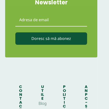
Newsletter
Doresc să mă abonez
C
U
P
A
O
T
O
N
N
IL
LI
P
T
E
T
C
A
I
-
Blog
C
C
S