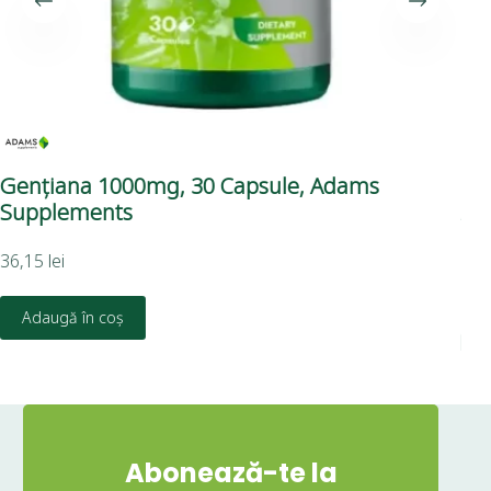
Gențiana 1000mg, 30 Capsule, Adams
Ule
Supplements
Ad
36,15
lei
27,
Adaugă în coș
Abonează-te la