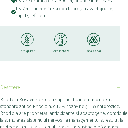
Livrare gratuită de la 300 lei, oriunde în România.
Livrăm oriunde în Europa la prețuri avantajoase,
rapid și eficient.
Fără gluten
Fără lactoză
Fără zahăr
Descriere
Rhodiola Rosavins este un supliment alimentar din extract
standardizat de Rhodiola, cu 3% rozavine și 1% salidrozide.
Rhodiola are proprietăți antioxidante și adaptogene, contribuie
la stimularea sistemului nervos, la managementul stresului, la
protecția inimii și a sistemului vascular, susține performanța