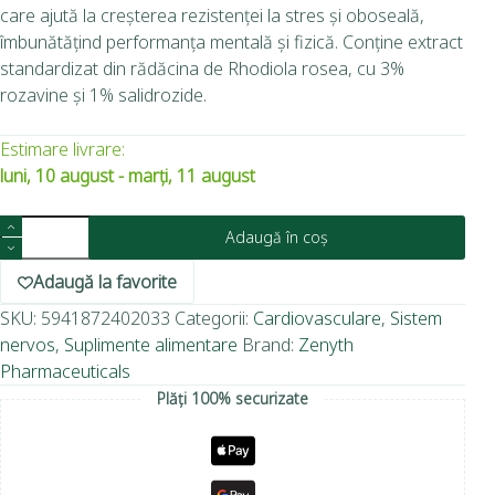
care ajută la creșterea rezistenței la stres și oboseală,
îmbunătățind performanța mentală și fizică. Conține extract
standardizat din rădăcina de Rhodiola rosea, cu 3%
rozavine și 1% salidrozide.
Estimare livrare:
luni, 10 august - marți, 11 august
Adaugă în coș
Adaugă la favorite
SKU:
5941872402033
Categorii:
Cardiovasculare
,
Sistem
nervos
,
Suplimente alimentare
Brand:
Zenyth
Pharmaceuticals
Plăți 100% securizate