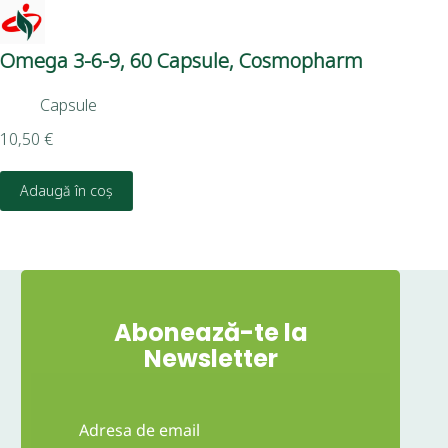
Omega 3-6-9, 60 Capsule, Cosmopharm
Tă
Capsule
10,50
€
22,
Adaugă în coș
Abonează-te la
Newsletter