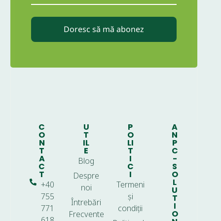
Doresc să mă abonez
C
U
P
A
O
T
O
N
N
IL
LI
P
T
E
T
C
A
I
-
Blog
C
C
S
T
I
O
Despre
L
+40
Termeni
noi
U
755
și
T
Întrebări
I
771
condiții
O
Frecvente
618