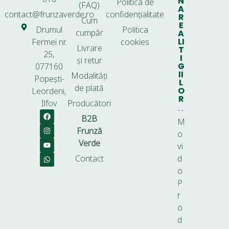
N
Politica de
(FAQ)
A
contact@frunzaverde.ro
confidențialitate
R
Cum
E
Drumul
Politica
cumpăr
A
LI
Fermei nr.
cookies
Livrare
T
25,
I
și retur
G
077160
II
Modalități
Popești-
L
de plată
O
Leordeni,
R
Ilfov
Producători
B2B
M
Frunză
o
Verde
vi
Contact
d
o
P
r
o
d