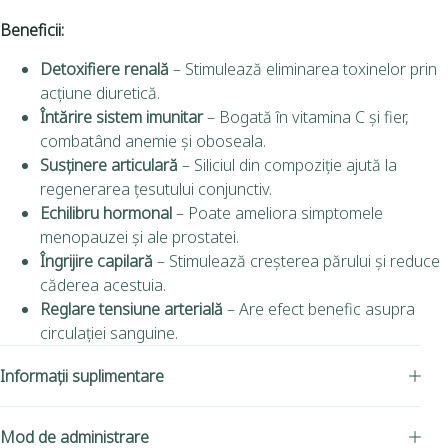
Beneficii:
Detoxifiere renală
– Stimulează eliminarea toxinelor prin
acțiune diuretică.
Întărire sistem imunitar
– Bogată în vitamina C și fier,
combatând anemie și oboseala.
Susținere articulară
– Siliciul din compoziție ajută la
regenerarea țesutului conjunctiv.
Echilibru hormonal
– Poate ameliora simptomele
menopauzei și ale prostatei.
Îngrijire capilară
– Stimulează creșterea părului și reduce
căderea acestuia.
Reglare tensiune arterială
– Are efect benefic asupra
circulației sanguine.
Informații suplimentare
Mod de administrare