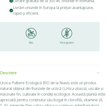
Livrare gratuită de la 300 lei, oriunde în România.
Livrăm oriunde în Europa la prețuri avantajoase,
rapid și eficient.
Bio
Fără gluten
Descriere
Urzica Pulbere Ecologică BIO de la Niavis este un produs
natural obținut din frunzele de urzică (
Urtica dioica
), uscate și
măcinate fin, cultivate în condiții ecologice. Această plantă este
apreciată pentru conținutul său bogat în clorofilă, vitamine (A,
C, K), minerale (fier, calciu, siliciu) și compuși antiinflamatorii,