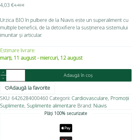
4,03
€
4,48
€
Urzica BIO în pulbere de la Niavis este un superaliment cu
multiple beneficii, de la detoxifiere la susținerea sistemului
imunitar și articular.
Estimare livrare:
marți, 11 august - miercuri, 12 august
Adaugă în coș
Adaugă la favorite
SKU:
6426284000460
Categorii:
Cardiovasculare
,
Promoții
Suplimente
,
Suplimente alimentare
Brand:
Niavis
Plăți 100% securizate