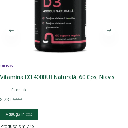
Vitamina D3 4000UI Naturală, 60 Cps, Niavis
Nu
Capsule
8,28
€
Eva
9,20
€
8,2
Adaugă în coș
Produse similare