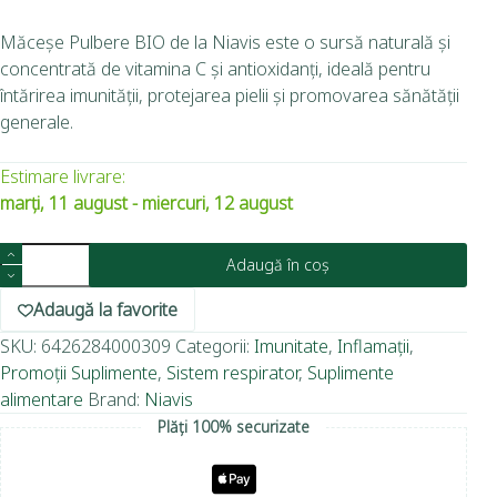
Măceșe Pulbere BIO de la Niavis este o sursă naturală și
concentrată de vitamina C și antioxidanți, ideală pentru
întărirea imunității, protejarea pielii și promovarea sănătății
generale.
Estimare livrare:
marți, 11 august - miercuri, 12 august
Adaugă în coș
Adaugă la favorite
SKU:
6426284000309
Categorii:
Imunitate
,
Inflamații
,
Promoții Suplimente
,
Sistem respirator
,
Suplimente
alimentare
Brand:
Niavis
Plăți 100% securizate