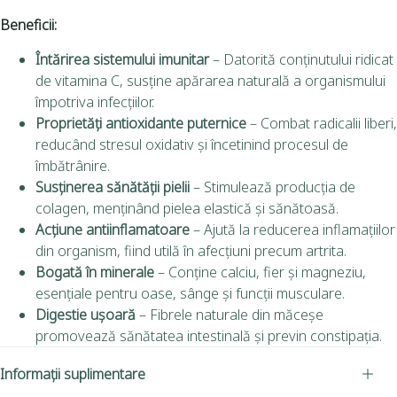
Beneficii:
Întărirea sistemului imunitar
– Datorită conținutului ridicat
de vitamina C, susține apărarea naturală a organismului
împotriva infecțiilor.
Proprietăți antioxidante puternice
– Combat radicalii liberi,
reducând stresul oxidativ și încetinind procesul de
îmbătrânire.
Susținerea sănătății pielii
– Stimulează producția de
colagen, menținând pielea elastică și sănătoasă.
Acțiune antiinflamatoare
– Ajută la reducerea inflamațiilor
din organism, fiind utilă în afecțiuni precum artrita.
Bogată în minerale
– Conține calciu, fier și magneziu,
esențiale pentru oase, sânge și funcții musculare.
Digestie ușoară
– Fibrele naturale din măceșe
promovează sănătatea intestinală și previn constipația.
Informații suplimentare