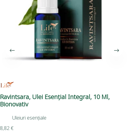
Ravintsara, Ulei Esențial Integral, 10 Ml,
Ul
Bionovativ
10
Uleiuri esențiale
8,82
€
5,8