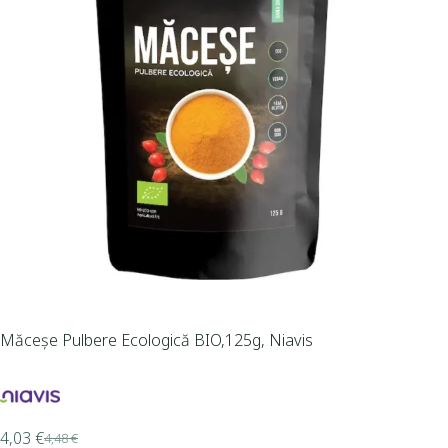
Măceșe Pulbere Ecologică BIO,125g, Niavis
4,03
€
4,48
€