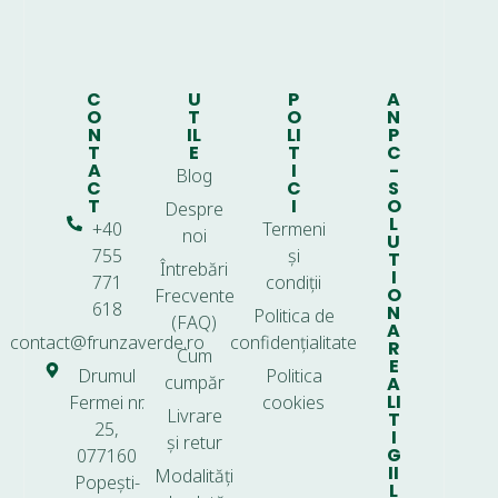
C
U
P
A
O
T
O
N
N
IL
LI
P
T
E
T
C
A
I
-
Blog
C
C
S
T
I
O
Despre
L
+40
Termeni
noi
U
755
și
T
Întrebări
I
771
condiții
O
Frecvente
618
N
Politica de
(FAQ)
A
contact@frunzaverde.ro
confidențialitate
R
Cum
E
Drumul
Politica
cumpăr
A
LI
Fermei nr.
cookies
Livrare
T
25,
I
și retur
G
077160
II
Modalități
Popești-
L