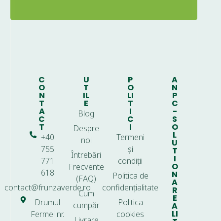
C
U
P
A
O
T
O
N
N
IL
LI
P
T
E
T
C
A
I
-
Blog
C
C
S
T
I
O
Despre
L
+40
Termeni
noi
U
755
și
T
Întrebări
I
771
condiții
O
Frecvente
618
N
Politica de
(FAQ)
A
contact@frunzaverde.ro
confidențialitate
R
Cum
E
Drumul
Politica
cumpăr
A
LI
Fermei nr.
cookies
Livrare