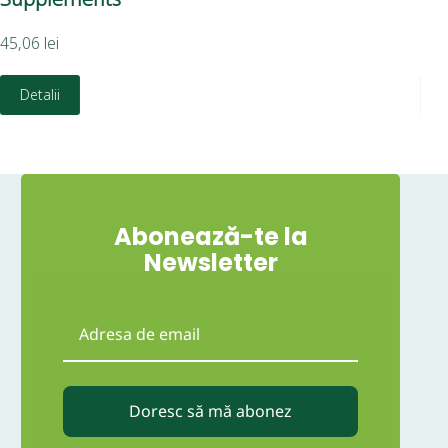
45,06
lei
189
Detalii
D
Abonează-te la
Newsletter
Doresc să mă abonez