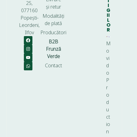
T
25,
I
și retur
G
077160
II
Modalități
Popești-
L
de plată
O
Leordeni,
R
Ilfov
Producători
B2B
M
Frunză
o
Verde
vi
Contact
d
o
P
r
o
d
u
ct
io
n