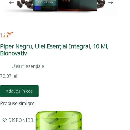
Piper Negru, Ulei Esențial Integral, 10 Ml,
Ien
Bionovativ
Bi
Uleiuri esențiale
72,07
lei
70,
Adaugă în coș
Produse similare
INDISPONIBIL
I