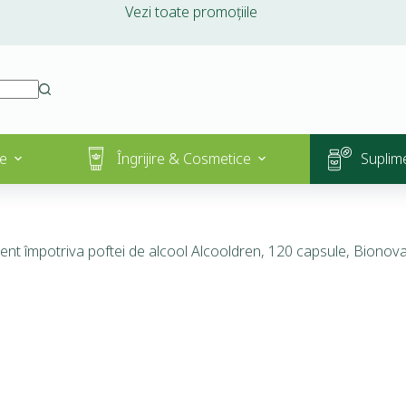
Vezi toate promoțiile
e
Îngrijire & Cosmetice
Suplim
ent împotriva poftei de alcool Alcooldren, 120 capsule, Bionova