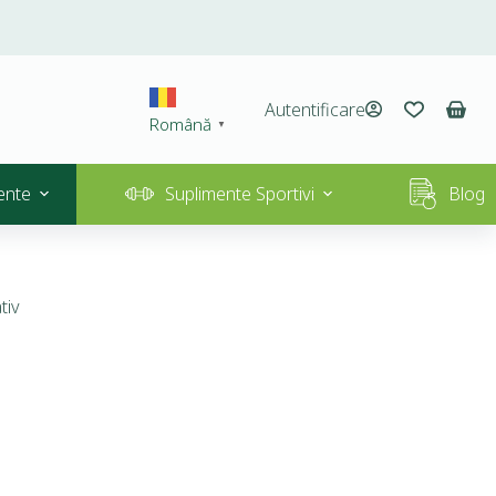
Autentificare
Română
▼
ente
Suplimente Sportivi
Blog
tiv