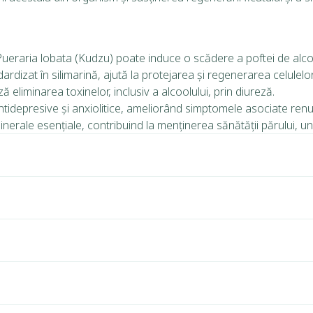
Pueraria lobata (Kudzu) poate induce o scădere a poftei de alco
ardizat în silimarină, ajută la protejarea și regenerarea celulel
 eliminarea toxinelor, inclusiv a alcoolului, prin diureză.
idepresive și anxiolitice, ameliorând simptomele asociate renunț
rale esențiale, contribuind la menținerea sănătății părului, unghi