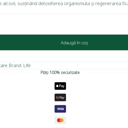
e alcool, susținând detoxifierea organismului și regenerarea fica
Adaugă în coș
tare
Brand:
Life
Plăți 100% securizate