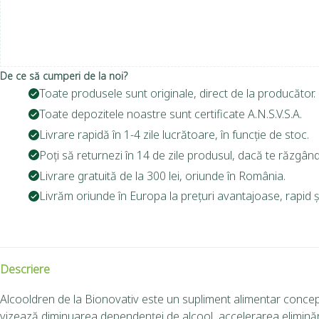
De ce să cumperi de la noi?
Toate produsele sunt originale, direct de la producător.
Toate depozitele noastre sunt certificate A.N.S.V.S.A.
Livrare rapidă în 1-4 zile lucrătoare, în funcție de stoc.
Poți să returnezi în 14 de zile produsul, dacă te răzgând
Livrare gratuită de la 300 lei, oriunde în România.
Livrăm oriunde în Europa la prețuri avantajoase, rapid și
Descriere
Alcooldren de la Bionovativ este un supliment alimentar concep
vizează diminuarea dependenței de alcool, accelerarea eliminării