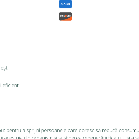
ești.
 eficient.
ut pentru a sprijini persoanele care doresc să reducă consumul
 acestuia din organism și susținerea regenerării ficatului și a s