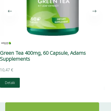
Green Tea 400mg, 60 Capsule, Adams
Ule
Supplements
Ad
10,47
€
5,9
Detalii
D