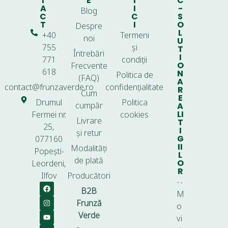
T
E
T
C
A
I
-
Blog
C
C
S
T
I
O
Despre
L
+40
Termeni
noi
U
755
și
T
Întrebări
I
771
condiții
O
Frecvente
618
N
Politica de
(FAQ)
A
contact@frunzaverde.ro
confidențialitate
R
Cum
E
Drumul
Politica
cumpăr
A
LI
Fermei nr.
cookies
Livrare
T
25,
I
și retur
G
077160
II
Modalități
Popești-
L
de plată
O
Leordeni,
R
Ilfov
Producători
B2B
M
Frunză
o
Verde
vi