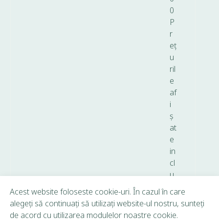
0
P
r
eț
u
ril
e
af
i
ș
at
e
in
cl
u
d
Acest website foloseste cookie-uri. În cazul în care
T
alegeți să continuați să utilizați website-ul nostru, sunteți
V
de acord cu utilizarea modulelor noastre cookie.