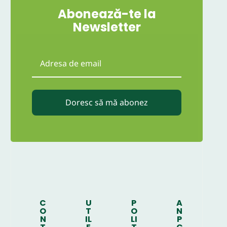
Abonează-te la
Newsletter
Doresc să mă abonez
C
U
P
A
O
T
O
N
N
IL
LI
P