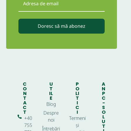
Doresc să mă abonez
C
U
P
A
O
T
O
N
N
IL
LI
P
T
E
T
C
A
I
-
Blog
C
C
S
T
I
O
Despre
L
+40
Termeni
noi
U
755
și
T
Întrebări
I