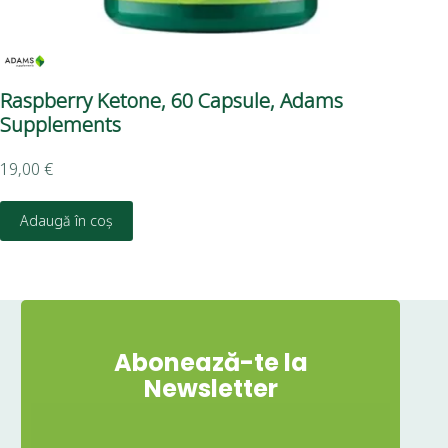
Raspberry Ketone, 60 Capsule, Adams
Mă
Supplements
19,00
€
6,7
Adaugă în coș
D
Abonează-te la
Newsletter