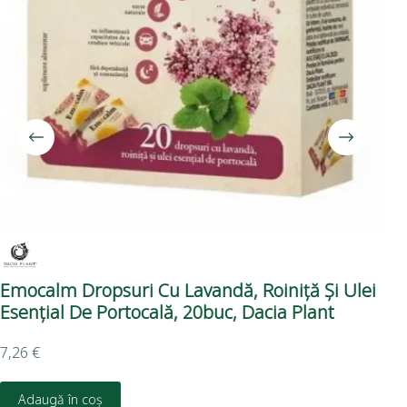
Emocalm Dropsuri Cu Lavandă, Roiniță Și Ulei
Su
Esențial De Portocală, 20buc, Dacia Plant
7,26
€
6,8
Adaugă în coș