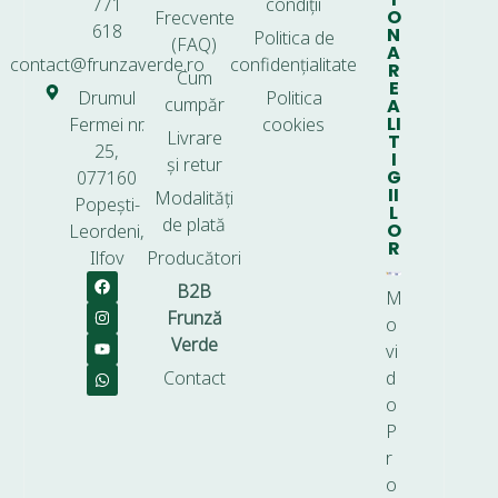
771
condiții
O
Frecvente
618
N
Politica de
(FAQ)
A
contact@frunzaverde.ro
confidențialitate
R
Cum
E
Drumul
Politica
cumpăr
A
LI
Fermei nr.
cookies
Livrare
T
25,
I
și retur
G
077160
II
Modalități
Popești-
L
de plată
O
Leordeni,
R
Ilfov
Producători
B2B
M
Frunză
o
Verde
vi
Contact
d
o
P
r
o