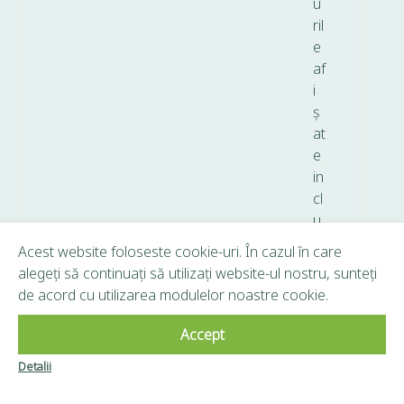
u
ril
e
af
i
ș
at
e
in
cl
u
d
Acest website foloseste cookie-uri. În cazul în care
T
alegeți să continuați să utilizați website-ul nostru, sunteți
V
de acord cu utilizarea modulelor noastre cookie.
A.
Accept
Copyright © 2026 Frunză Verde - Toate drepturile
Detalii
Clubul Frunză
rezervate.