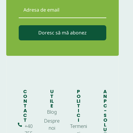
Doresc să mă abonez
C
U
P
A
O
T
O
N
N
IL
LI
P
T
E
T
C
A
I
-
Blog
C
C
S
T
I
O
Despre
L
+40
Termeni
noi
U