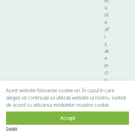
eț
u
ril
e
af
i
ș
at
e
in
cl
u
d
Acest website foloseste cookie-uri. În cazul în care
T
alegeți să continuați să utilizați website-ul nostru, sunteți
V
de acord cu utilizarea modulelor noastre cookie.
A.
Accept
Copyright © 2026 Frunză Verde - Toate drepturile
Detalii
Clubul Frunză
rezervate.