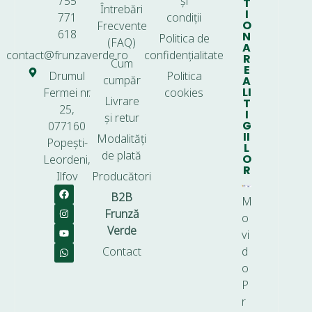
755
și
T
Întrebări
I
771
condiții
O
Frecvente
618
N
Politica de
(FAQ)
A
contact@frunzaverde.ro
confidențialitate
R
Cum
E
Drumul
Politica
cumpăr
A
LI
Fermei nr.
cookies
Livrare
T
25,
I
și retur
G
077160
II
Modalități
Popești-
L
de plată
O
Leordeni,
R
Ilfov
Producători
B2B
M
Frunză
o
Verde
vi
Contact
d
o
P
r