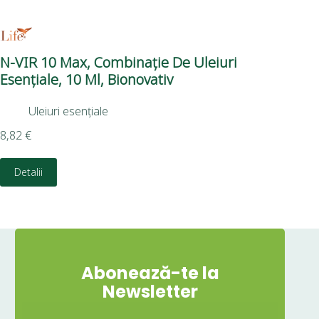
N-VIR 10 Max, Combinație De Uleiuri
Or
Esențiale, 10 Ml, Bionovativ
Bi
Uleiuri esențiale
8,82
€
9,9
Detalii
Abonează-te la
Newsletter