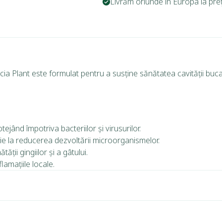
Livrăm oriunde în Europa la prețu
cia Plant este formulat pentru a susține sănătatea cavității bucal
tejând împotriva bacteriilor și virusurilor.
buie la reducerea dezvoltării microorganismelor.
ății gingiilor și a gâtului.
flamațiile locale.