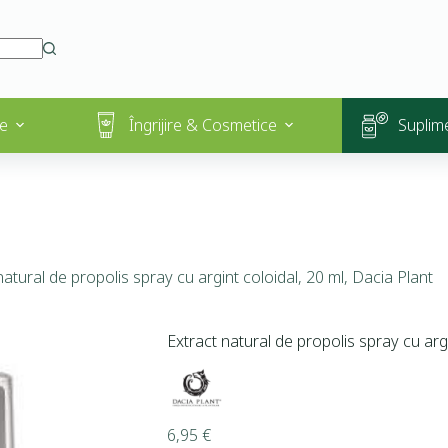
Vezi toate promoțiile
e
Îngrijire & Cosmetice
Suplim
natural de propolis spray cu argint coloidal, 20 ml, Dacia Plant
Extract natural de propolis spray cu argi
6,95
€