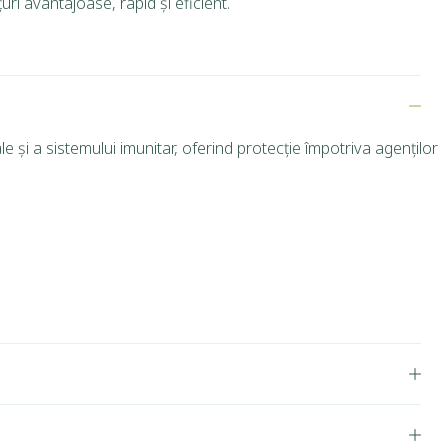
ri avantajoase, rapid și eficient.
e și a sistemului imunitar, oferind protecție împotriva agenților