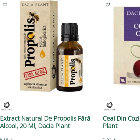
Extract Natural De Propolis Fără
Ceai Din Cozi
Alcool, 20 Ml, Dacia Plant
Plant
5,00
€
1,81
€