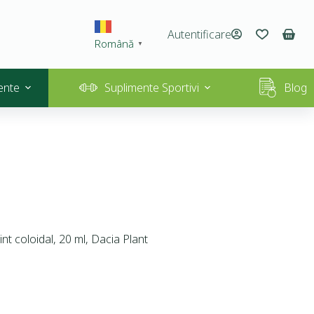
Autentificare
Română
▼
ente
Suplimente Sportivi
Blog
nt coloidal, 20 ml, Dacia Plant