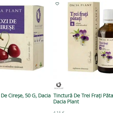
 De Cireșe, 50 G, Dacia
Tinctură De Trei Frați Păta
Dacia Plant
4,15
€