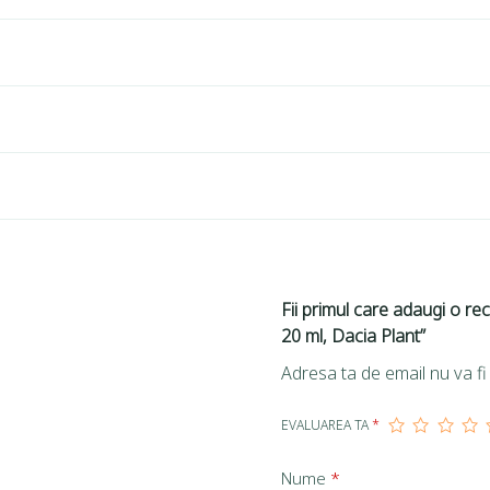
Fii primul care adaugi o rec
20 ml, Dacia Plant”
Adresa ta de email nu va fi 
EVALUAREA TA
*
Nume
*