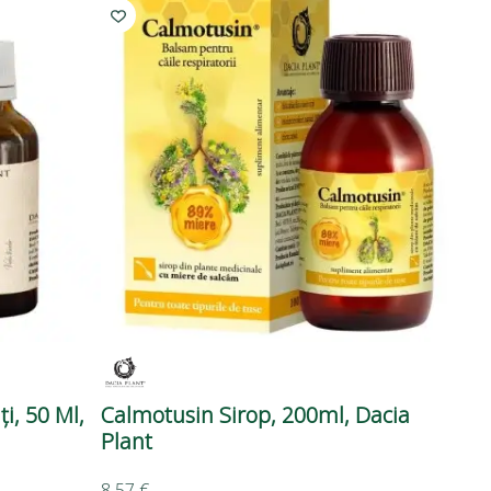
ți, 50 Ml,
Calmotusin Sirop, 200ml, Dacia
Plant
8,57
€