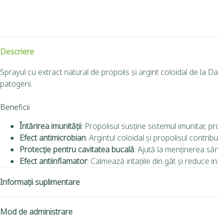
Descriere
Sprayul cu extract natural de propolis și argint coloidal de la Da
patogeni.
Beneficii
Întărirea imunității
: Propolisul susține sistemul imunitar, pro
Efect antimicrobian
: Argintul coloidal și propolisul contri
Protecție pentru cavitatea bucală
: Ajută la menținerea sănăt
Efect antiinflamator
: Calmează iritațiile din gât și reduce in
Informații suplimentare
Mod de administrare