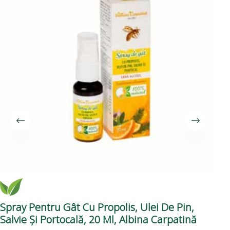
Spray Pentru Gât Cu Propolis, Ulei De Pin,
​Ex
Salvie Și Portocală, 20 Ml, Albina Carpatină
Bi