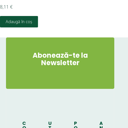
8,11
€
10,
Adaugă în coș
D
Abonează-te la
Newsletter
C
U
P
A
O
T
O
N