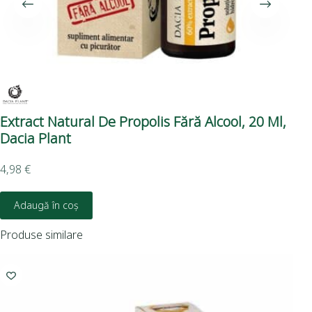
Extract Natural De Propolis Fără Alcool, 20 Ml,
Du
Dacia Plant
4,98
€
5,8
Adaugă în coș
Produse similare
I