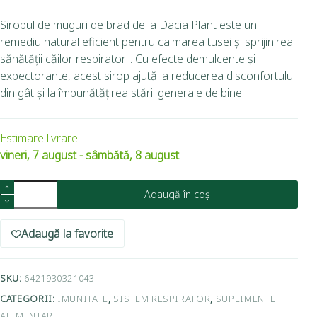
Siropul de muguri de brad de la Dacia Plant este un
remediu natural eficient pentru calmarea tusei și sprijinirea
sănătății căilor respiratorii. Cu efecte demulcente și
expectorante, acest sirop ajută la reducerea disconfortului
din gât și la îmbunătățirea stării generale de bine.
Estimare livrare:
vineri, 7 august - sâmbătă, 8 august
Adaugă în coș
Adaugă la favorite
SKU:
6421930321043
CATEGORII:
IMUNITATE
,
SISTEM RESPIRATOR
,
SUPLIMENTE
ALIMENTARE