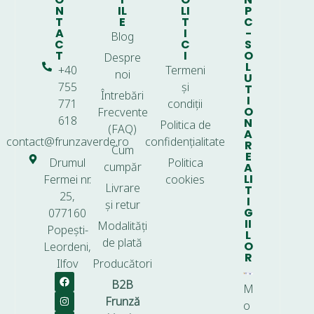
N
IL
LI
P
T
E
T
C
A
I
-
Blog
C
C
S
T
I
O
Despre
L
+40
Termeni
noi
U
755
și
T
Întrebări
I
771
condiții
O
Frecvente
618
N
Politica de
(FAQ)
A
contact@frunzaverde.ro
confidențialitate
R
Cum
E
Drumul
Politica
cumpăr
A
LI
Fermei nr.
cookies
Livrare
T
25,
I
și retur
G
077160
II
Modalități
Popești-
L
de plată
O
Leordeni,
R
Ilfov
Producători
B2B
M
Frunză
o